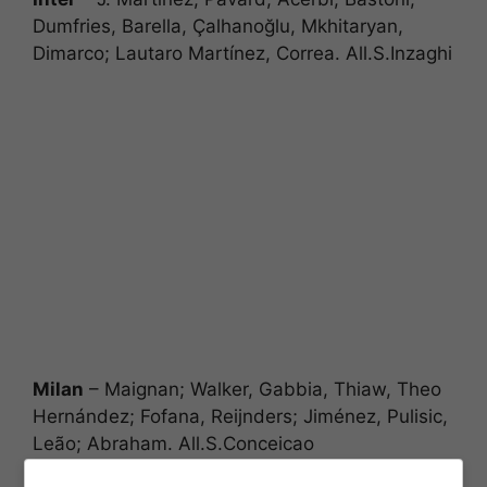
Dumfries, Barella, Çalhanoğlu, Mkhitaryan,
Dimarco; Lautaro Martínez, Correa​. All.S.Inzaghi
Milan
– Maignan; Walker, Gabbia, Thiaw, Theo
Hernández; Fofana, Reijnders; Jiménez, Pulisic,
Leão; Abraham​. All.S.Conceicao