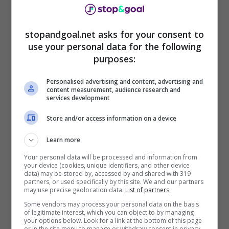
stopandgoal.net asks for your consent to
use your personal data for the following
purposes:
Personalised advertising and content, advertising and
content measurement, audience research and
services development
Store and/or access information on a device
Learn more
Inter-Milan, probabili formazioni (ANSA) StopandGoal.net
Your personal data will be processed and information from
Entrambe le squadre si presentano con
your device (cookies, unique identifiers, and other device
data) may be stored by, accessed by and shared with 319
formazioni competitive, pronte a dare il
partners, or used specifically by this site. We and our partners
massimo per raggiungere la finale.​ Se al termine
may use precise geolocation data.
List of partners.
dei 90 minuti il risultato sarà ancora in parità, si
Some vendors may process your personal data on the basis
of legitimate interest, which you can object to by managing
procederà con due tempi supplementari da 15
your options below. Look for a link at the bottom of this page
minuti ciascuno. Se la situazione di equilibrio
or in the site menu to manage or withdraw consent in privacy