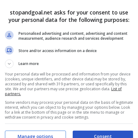
stopandgoal.net asks for your consent to use
ti in merito a quello che pare essere ora una
your personal data for the following purposes:
ellanos dopo il Derby Roma Lazio
. Ora c’è bisogno
ità ma non sembrano esserci buone notizie in questo
Personalised advertising and content, advertising and content
measurement, audience research and services development
Store and/or access information on a device
lanos: decisione forte
Learn more
a che sarà la
squalifica di Castellanos che ora
Your personal data will be processed and information from your device
(cookies, unique identifiers, and other device data) may be stored by,
o delle novità molto importanti che arrivano e
accessed by and shared with 319 partners, or used specifically by this
nfronti del giocatore della
Lazio
che ora rischia
site. We and our partners may use precise geolocation data.
List of
partners.
Some vendors may process your personal data on the basis of legitimate
interest, which you can object to by managing your options below. Look
for a link at the bottom of this page or in the site menu to manage or
withdraw consent in privacy and cookie settings.
Manage options
Consent