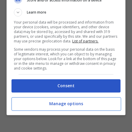
Store and/or access information on a device
anche la bravura nel gioco con i piedi del
francese
. “Il rifiuto mi gratificherebbe, perché
Learn more
vuol dire che non vai a togliere una colonna”.
Your personal data will be processed and information from
your device (cookies, unique identifiers, and other device
data) may be stored by, accessed by and shared with 319
partners, or used specifically by this site. We and our partners
may use precise geolocation data.
List of partners.
Some vendors may process your personal data on the basis
of legitimate interest, which you can object to by managing
your options below. Look for a link at the bottom of this page
or in the site menu to manage or withdraw consent in privacy
and cookie settings.
Consent
Manage options
Il Chelsea vuole Maignan – Stopandgoal – (foto ANSA)