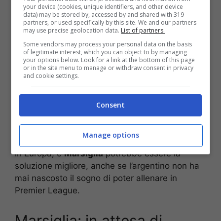
your device (cookies, unique identifiers, and other device
data) may be stored by, accessed by and shared with 319
partners, or used specifically by this site. We and our partners
may use precise geolocation data.
List of partners.
Some vendors may process your personal data on the basis
of legitimate interest, which you can object to by managing
your options below. Look for a link at the bottom of this page
or in the site menu to manage or withdraw consent in privacy
and cookie settings.
Per questo motivo, stando alle ultime notizie,
nei prossimi giorni le parti si incontreranno per
intavolare una trattativa e verificare la fattibilità
Consent
di questo importante approdo in panchina.
Gallardo
è alla ricerca di un progetto stimolante
Manage options
e che possa permettergli finalmente di sbarcare
in Europa, e
Marsiglia
potrebbe essere la
soluzione migliore, anche se l’argentino non ha
mai nascosto il sogno di poter allenare in
Premier League.
Marsiglia: in attesa di