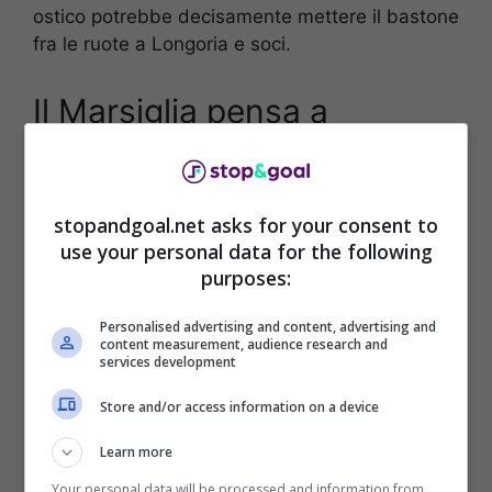
ostico potrebbe decisamente mettere il bastone
fra le ruote a Longoria e soci.
Il Marsiglia pensa a
Gallardo: le ultime
Ad oggi
Marcelo Gallardo è il preferito del
stopandgoal.net asks for your consent to
Marsiglia per il ruolo di nuovo allenatore
.
use your personal data for the following
L’argentino rappresenta essere un’opportunità
purposes:
importante da non lasciarsi sfuggire, per costi e
Personalised advertising and content, advertising and
curriculum.
content measurement, audience research and
services development
Store and/or access information on a device
Learn more
Your personal data will be processed and information from