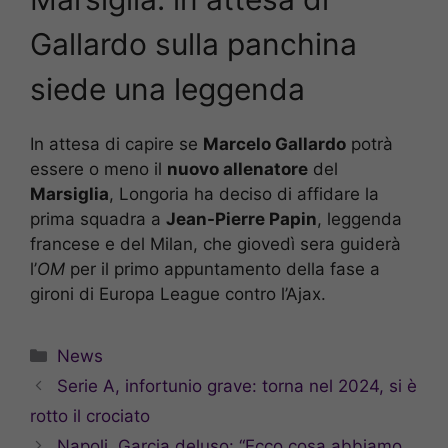
Gallardo sulla panchina
siede una leggenda
In attesa di capire se
Marcelo Gallardo
potrà
essere o meno il
nuovo allenatore
del
Marsiglia
, Longoria ha deciso di affidare la
prima squadra a
Jean-Pierre Papin
, leggenda
francese e del Milan, che giovedì sera guiderà
l’
OM
per il primo appuntamento della fase a
gironi di Europa League contro l’Ajax.
Categorie
News
Serie A, infortunio grave: torna nel 2024, si è
rotto il crociato
Napoli, Garcia deluso: “Ecco cosa abbiamo