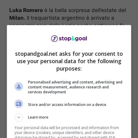
Luka Romero
è la bella sorpresa dell’estate del
Milan.
Il trequartista argentino è arrivato a
parametro zero dalla Lazio poche settimane fa
ed è stato capace sin da subito di prendersi il
posto da titolare ai danni di
Charles De
Ketelaere
nelle amichevoli americane contro le
stopandgoal.net asks for your consent to
big del calcio europeo.
use your personal data for the following
purposes:
Personalised advertising and content, advertising and
content measurement, audience research and
services development
Store and/or access information on a device
Learn more
Your personal data will be processed and information from
your device (cookies, unique identifiers, and other device
data) may be stored by, accessed by and shared with 319