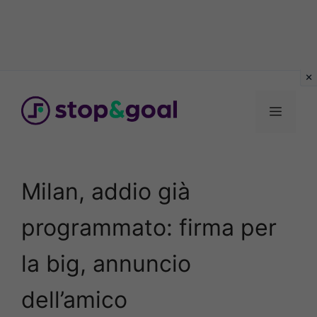
Vai
al
Menu
contenuto
Milan, addio già
programmato: firma per
la big, annuncio
dell’amico