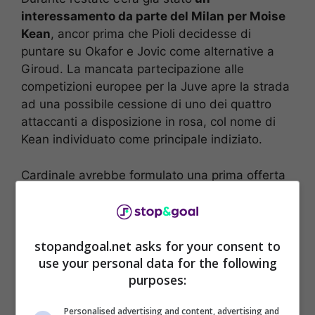
interessamento da parte del Milan per Moise
Kean
, ancor prima che Pioli decidesse di
puntare su Okafor e Jovic come alternative a
Giroud. La mancata partecipazione alle
competizioni europee per la Juve apre la strada
ad una possibile cessione di uno dei quattro
attaccanti a disposizione in rosa, col nome di
Kean individuato come principale indiziato.
Cardinale avrebbe formulato una prima offerta
per il
prestito con diritto di riscatto
, rifiutata
subito dai bianconeri. Le ultime indiscrezioni
parlano di una proposta di scambio fra esuberi
stopandgoal.net asks for your consent to
delle due rose:
Origi per Kean
. Una scelta che
use your personal data for the following
non andrebbe a risolvere i problemi di
purposes:
malumore in casa Juventus, dato che l’obiettivo
primario è quello di scremare il reparto
Personalised advertising and content, advertising and