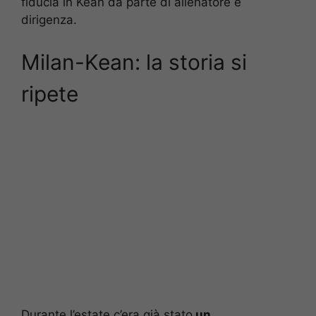
fiducia in Kean da parte di allenatore e
dirigenza.
Milan-Kean: la storia si
ripete
Durante l’estate c’era già stato
un