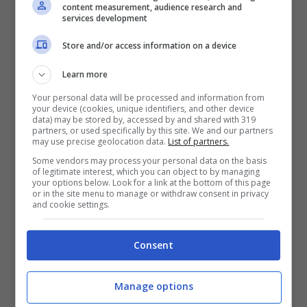
offensivo offrendo più spazio al rimanente Milik,
content measurement, audience research and
scelto come prima alternativa al tandem
services development
d’attacco titolare.
Store and/or access information on a device
Learn more
Your personal data will be processed and information from
your device (cookies, unique identifiers, and other device
data) may be stored by, accessed by and shared with 319
partners, or used specifically by this site. We and our partners
may use precise geolocation data.
List of partners.
Some vendors may process your personal data on the basis
of legitimate interest, which you can object to by managing
your options below. Look for a link at the bottom of this page
or in the site menu to manage or withdraw consent in privacy
and cookie settings.
Consent
Scambio Kean-Origi: il Milan prova il tutto per tutto – ANSA –
stopandgoal.net
Manage options
Con l’arrivo di 3 partite in una settimana, Allegri