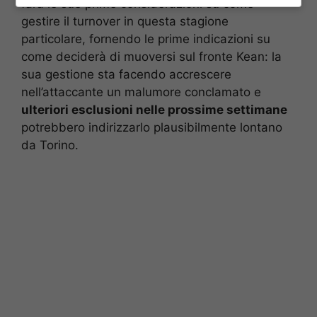
farà le sue prime considerazioni su come
gestire il turnover in questa stagione
particolare, fornendo le prime indicazioni su
come deciderà di muoversi sul fronte Kean: la
sua gestione sta facendo accrescere
nell’attaccante un malumore conclamato e
ulteriori esclusioni nelle prossime settimane
potrebbero indirizzarlo plausibilmente lontano
da Torino.