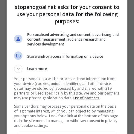
dall’altra la squadra azzurra rischia un buco
stopandgoal.net asks for your consent to
da 200 milioni di euro se non dovesse
use your personal data for the following
qualificarsi in Champions League
.
purposes:
Personalised advertising and content, advertising and
content measurement, audience research and
services development
Store and/or access information on a device
Learn more
Your personal data will be processed and information from
your device (cookies, unique identifiers, and other device
data) may be stored by, accessed by and shared with 319
partners, or used specifically by this site. We and our partners
may use precise geolocation data.
List of partners.
Some vendors may process your personal data on the basis
of legitimate interest, which you can object to by managing
Inoltre, se Osimhen non dovesse rinnovare con
your options below. Look for a link at the bottom of this page
il club partenopea andando in scadenza ci
or in the site menu to manage or withdraw consent in privacy
and cookie settings.
sarebbe una perdita di 100 milioni di euro. Ora