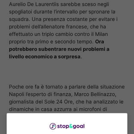
Aurelio De Laurentiis sarebbe sceso negli
spogliatoi durante l’intervallo per spronare la
squadra. Una presenza costante per evitare i
problemi dell’allenatore francese, che ha
effettuato un triplo cambio contro il Milan
proprio tra primo e secondo tempo.
Ora
potrebbero subentrare nuovi problemi a
livello economico a sorpresa
.
Poche ore fa è tornato a parlare della situazione
Napoli l’esperto di finanza, Marco Bellinazzo,
giornalista del Sole 24 Ore, che ha analizzato le
dinamiche in casa azzurra ai microfoni di
Canale 8. Da una parte il brand Napoli è
cresciuto a dismisura con l’aumento degli
incassi da stadio e dei ricavi internazionali,