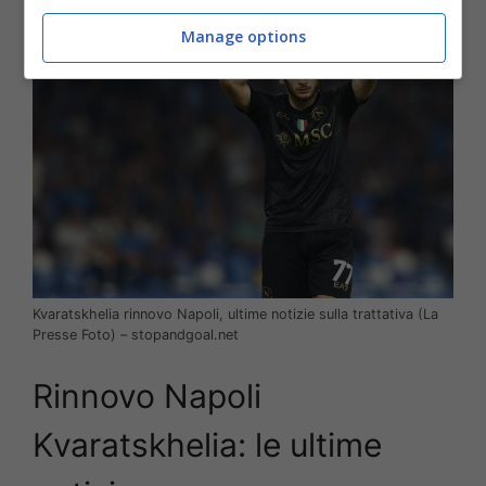
Manage options
Kvaratskhelia rinnovo Napoli, ultime notizie sulla trattativa (La
Presse Foto) – stopandgoal.net
Rinnovo Napoli
Kvaratskhelia: le ultime