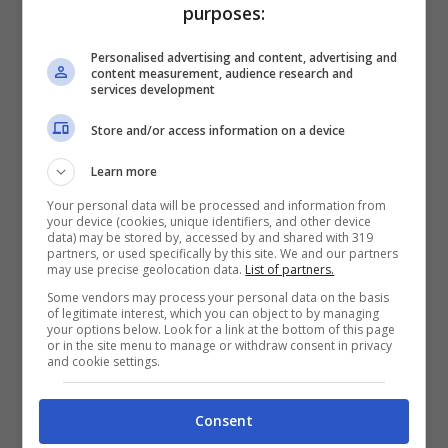
purposes:
Kvaratskhelia? Cosa sta
Personalised advertising and content, advertising and
succedendo
content measurement, audience research and
services development
Reduce da un infortunio, che ha compresso il
Store and/or access information on a device
suo avvio di campionato, a far crescere i dubbi
Learn more
sul suo rendimento non è solo la questione
fisica ma anche quella contrattuale che può
Your personal data will be processed and information from
your device (cookies, unique identifiers, and other device
pesare sull’aspetto mentale del giocatore.
A
data) may be stored by, accessed by and shared with 319
oggi il suo ingaggio, da 1,4 milioni a stagione
,
partners, or used specifically by this site. We and our partners
may use precise geolocation data.
List of partners.
non è stato migliorato nonostante una stagione
Some vendors may process your personal data on the basis
super conclusa con la vittoria dello Scudetto. Il
of legitimate interest, which you can object to by managing
calciatore s’aspettava un riconoscimento da
your options below. Look for a link at the bottom of this page
or in the site menu to manage or withdraw consent in privacy
parte della società che non è ancora arrivato.
and cookie settings.
Le parti sono a lavoro per chiudere la trattativa
e
rinnovare il contratto con il Napoli di
Consent
Kvaratskhelia
.