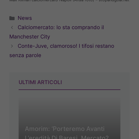
Categorie
News
Calciomercato: lo sta comprando il
Manchester City
Conte-Juve, clamoroso! I tifosi restano
senza parole
ULTIMI ARTICOLI
Amorim: ‘Porteremo Avanti
L’eredità Di Baresi. Mercato?