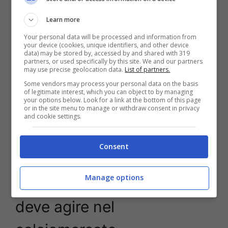
Learn more
Your personal data will be processed and information from
your device (cookies, unique identifiers, and other device
data) may be stored by, accessed by and shared with 319
partners, or used specifically by this site. We and our partners
may use precise geolocation data.
List of partners.
Some vendors may process your personal data on the basis
of legitimate interest, which you can object to by managing
your options below. Look for a link at the bottom of this page
or in the site menu to manage or withdraw consent in privacy
and cookie settings.
Juan Jesus KO in allenamento, domani gli esami (Ansa foto) –
Consent
stopandgoal.net
Manage options
Juan Jesus KO: il Napoli
deve agire nel