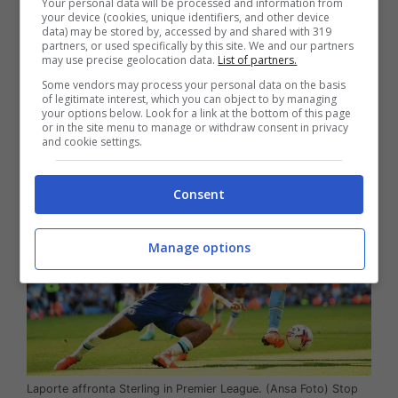
squadra. La Juventus ci sta seriamente
Your personal data will be processed and information from
your device (cookies, unique identifiers, and other device
pensando e avrebbe anche già fatto una
data) may be stored by, accessed by and shared with 319
proposta, ma il sito specializzato ‘El Gol Digital’
partners, or used specifically by this site. We and our partners
may use precise geolocation data.
List of partners.
ha rivelato che
l’Athletic Bilbao è pronto a
Some vendors may process your personal data on the basis
pareggiare l’offerta bianconera
in merito allo
of legitimate interest, which you can object to by managing
stipendio del giocatore.
your options below. Look for a link at the bottom of this page
or in the site menu to manage or withdraw consent in privacy
and cookie settings.
Consent
Manage options
Laporte affronta Sterling in Premier League. (Ansa Foto) Stop