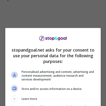
stopandgoal.net asks for your consent to
use your personal data for the following
purposes:
Il 29enne difensore franco-spagnolo ha un
Personalised advertising and content, advertising and
content measurement, audience research and
contratto fino al 2025, ma ormai al City è una
services development
riserva, e vuole sganciarsi per rilanciare la sua
carriera. Anche perché le speranze di
Store and/or access information on a device
mantenere il posto da titolare nella Spagna
Learn more
sono legate alle sue apparizioni in prima