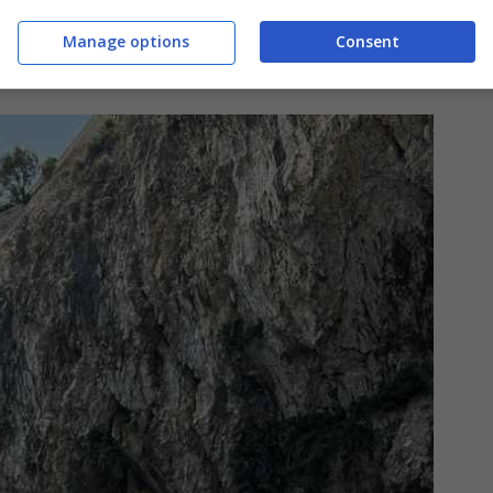
ua terra, a Taormina
per la precisione. Su
Manage options
Consent
a fan base da
8,7 milioni di followers
, la
il pancione in bella vista.