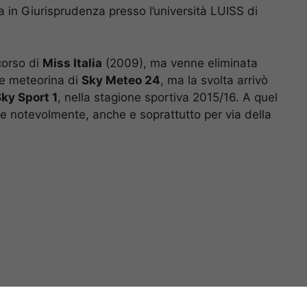
ea in Giurisprudenza presso l’università LUISS di
corso di
Miss Italia
(2009), ma venne eliminata
ne meteorina di
Sky Meteo 24
, ma la svolta arrivò
ky Sport 1
, nella stagione sportiva 2015/16. A quel
be notevolmente, anche e soprattutto per via della