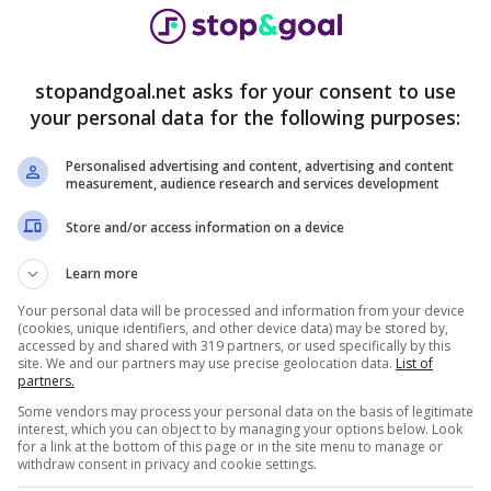
a giornalista
Ilaria D’Amico
, rimasta legata al
e di Catania ha allargato ben presto il proprio
stopandgoal.net asks for your consent to use
nti dall’universo del pallone. Su tutte la
your personal data for the following purposes:
ove ha affiancato più di una volta
Amadeus
.
 sempre stata abbastanza movimentata finora.
Personalised advertising and content, advertising and content
measurement, audience research and services development
ore vero, intraprendendo nell’autunno del 2022 una
Store and/or access information on a device
à del Newcastle
Loris Karius
. La storia tra i due è
Learn more
coppia ha deciso di concepire un figlio. E la cicogna
Your personal data will be processed and information from your device
(cookies, unique identifiers, and other device data) may be stored by,
accessed by and shared with 319 partners, or used specifically by this
 in vacanza: i fan
site. We and our partners may use precise geolocation data.
List of
partners.
Some vendors may process your personal data on the basis of legitimate
interest, which you can object to by managing your options below. Look
for a link at the bottom of this page or in the site menu to manage or
withdraw consent in privacy and cookie settings.
un momento indimenticabile,
Diletta Leotta si è