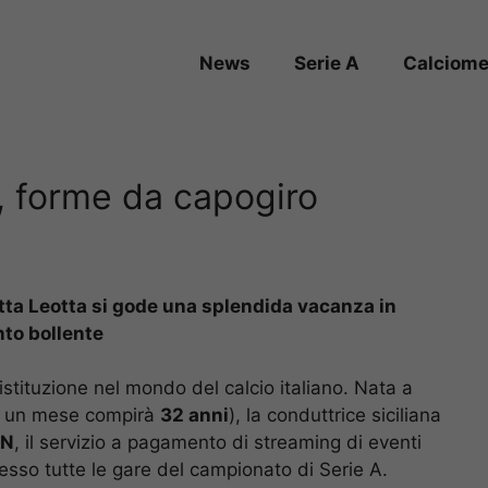
News
Serie A
Calciome
i’, forme da capogiro
letta Leotta si gode una splendida vacanza in
nto bollente
stituzione nel mondo del calcio italiano. Nata a
di un mese compirà
32 anni
), la conduttrice siciliana
ZN
, il servizio a pagamento di streaming di eventi
messo tutte le gare del campionato di Serie A.