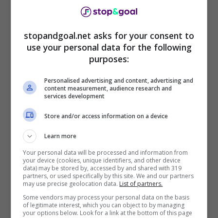
1 assist in 7 match sta confermando le
prestazioni della scorsa stagione quando da
matricola assoluta di reti ne ha messe a referto
stopandgoal.net asks for your consent to
7 in 32 apparizioni complessive.
use your personal data for the following
purposes:
Personalised advertising and content, advertising and
content measurement, audience research and
services development
Store and/or access information on a device
Learn more
Your personal data will be processed and information from
your device (cookies, unique identifiers, and other device
data) may be stored by, accessed by and shared with 319
partners, or used specifically by this site. We and our partners
may use precise geolocation data.
List of partners.
Un rinforzo, quello dello scozzese classe ’99,
Some vendors may process your personal data on the basis
of legitimate interest, which you can object to by managing
quanto mai opportuno anche alla luce
your options below. Look for a link at the bottom of this page