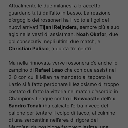
Attualmente le due milanesi a braccetto
guardano tutti dall’alto in basso. La reazione
d’orgoglio dei rossoneri ha il volto e i gol dei
nuovi arrivati
Tijani Reijnders
, sempre più a suo
agio nelle vesti di assistman,
Noah Okafor
, due
gol consecutivi negli ultimi due match, e
Christian Pulisic
, a quota tre centri.
Ma nella rinnovata verve rossonera c’è anche lo
zampino di
Rafael Leao
che con due assist nel
2-0 con cui il Milan ha mandato al tappeto la
Lazio si è fatto perdonare il leziosismo di troppo
costato di fatto la vittoria nel match d’esordio in
Champions League contro il
Newcastle
dell’ex
Sandro Tonali
(ha calciato l’erba invece del
pallone per tentare il colpo di tacco, al culmine
di una serpentina nell’area di rigore dei
Magpies
, da posizione favorevolissima, una