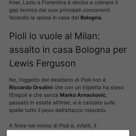
Inter, Lazio e Fiorentina è deciso a colmare il
gap tecnico dai suoi principali concorrenti
facendo la spesa in casa del
Bologna
.
Pioli lo vuole al Milan:
assalto in casa Bologna per
Lewis Ferguson
No, l’oggetto del desiderio di Pioli non è
Riccardo Orsolini
che con un tripletta ha steso
l’Empoli e che senza
Marko Arnautovic
,
passato in estate all’Inter, si è caricato sulle
spalle tutto il peso dell’attacco rossoblù.
A finire nel mirino di Pioli è, infatti, il
centrocampista
Lewis Ferguson
che con 1 gol e