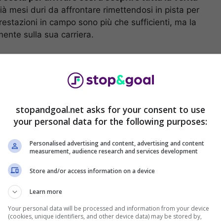
già mesi duri da affrontare rimettendosi in pista per
 prestazioni in campo sono più che sufficienti, ma la
mente sulla sua carriera.
a verità su Portanova
stopandgoal.net asks for your consent to use
your personal data for the following purposes:
Personalised advertising and content, advertising and content
measurement, audience research and services development
Store and/or access information on a device
Learn more
Your personal data will be processed and information from your device
(cookies, unique identifiers, and other device data) may be stored by,
osport, l’organo supremo della giustizia sportiva,
il