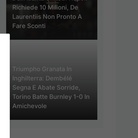
Richiede 10 Milioni, De
Laurentiis Non Pronto A
Fare Sconti
Triumpho Granata In
Inghilterra: Dembélé
Segna E Abate Sorride,
Torino Batte Burnley 1-0 In
Amichevole