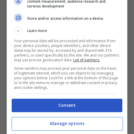
content measurement, audience research and
services development
tornare a disposizione dopo settimane dalla sua
ultima apparizione.
Store and/or access information on a device
Learn more
Your personal data will be processed and information from
your device (cookies, unique identifiers, and other device
data) may be stored by, accessed by and shared with 319
partners, or used specifically by this site. We and our partners
may use precise geolocation data.
List of partners.
Some vendors may process your personal data on the basis
of legitimate interest, which you can object to by managing
your options below. Look for a link at the bottom of this page
or in the site menu to manage or withdraw consent in privacy
and cookie settings.
Consent
Il problema al
tendine
del
ginocchio
è alla fine
risultato essere più grave del previsto, e non a
caso al momento non sarebbero addirittura
Manage options
(ancora) pronosticabili dei precisi tempi di