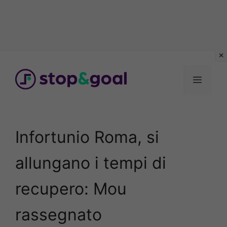
Vai
al
Menu
contenuto
Infortunio Roma, si
allungano i tempi di
recupero: Mou
rassegnato