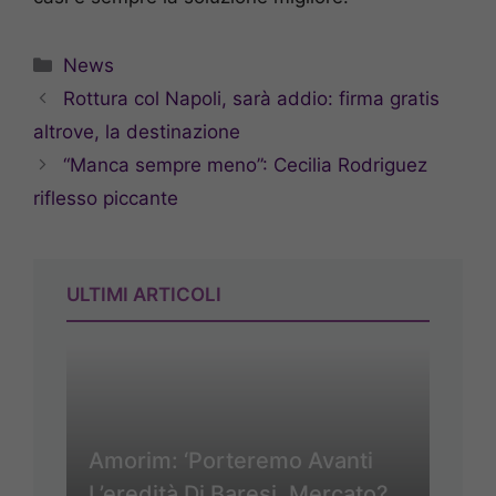
Categorie
News
Rottura col Napoli, sarà addio: firma gratis
altrove, la destinazione
“Manca sempre meno”: Cecilia Rodriguez
riflesso piccante
ULTIMI ARTICOLI
Amorim: ‘Porteremo Avanti
L’eredità Di Baresi. Mercato?