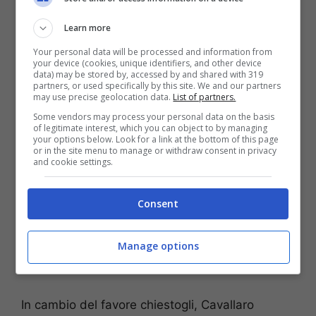
pubbliche. Essenzialmente, stando a quanto
Learn more
ricostruito da Il Corriere della Sera, il segretario
generale della Cisal, Francesco Cavallaro,
Your personal data will be processed and information from
your device (cookies, unique identifiers, and other device
avrebbe corrotto il segretario generale del
data) may be stored by, accessed by and shared with 319
partners, or used specifically by this site. We and our partners
ministerio del Lavoro Concetta Ferrari.
may use precise geolocation data.
List of partners.
Some vendors may process your personal data on the basis
of legitimate interest, which you can object to by managing
your options below. Look for a link at the bottom of this page
or in the site menu to manage or withdraw consent in privacy
and cookie settings.
Consent
Manage options
In cambio del favore chiestogli, Cavallaro