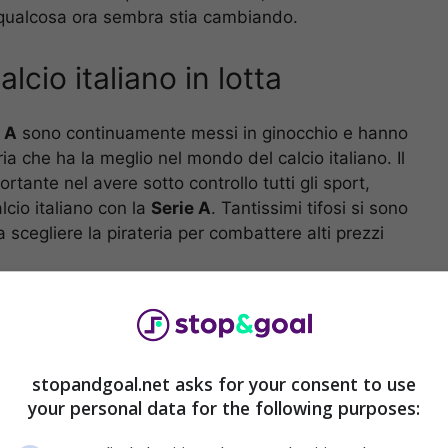
Ma qualcosa ora sembra stia cambiando.
alcio italiano in lotta
 A
sono continuamente messi in ginocchio e hanno
a che ha la meglio nel mondo del calcio italiano. Il
ante nel avere sotto controllo tutti gli sport,
lcio italiano con la
Serie A
. Tantissimi tifosi si sono
 scegliere la pirateria per combattere alti prezzi
stopandgoal.net asks for your consent to use
your personal data for the following purposes: