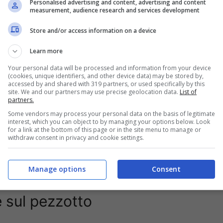
Personalised advertising and content, advertising and content
measurement, audience research and services development
Store and/or access information on a device
Learn more
do quello che sarà il futuro del
pezzotto
nel
Your personal data will be processed and information from your device
egli anni sono stati fermati in tanto, chiuse
(cookies, unique identifiers, and other device data) may be stored by,
e persone competenti che hanno fermato dei flussi
accessed by and shared with 319 partners, or used specifically by this
site. We and our partners may use precise geolocation data.
List of
llegamenti del mondo del calcio per quanto riguarda
partners.
essa di quelli in altri posti d’Europa, con qualche
Some vendors may process your personal data on the basis of legitimate
interest, which you can object to by managing your options below. Look
for a link at the bottom of this page or in the site menu to manage or
withdraw consent in privacy and cookie settings.
he saranno le mosse per provare a fermare il
’è una decisione che potrebbe mettere in ginocchio
Manage options
Consent
e sul pezzotto