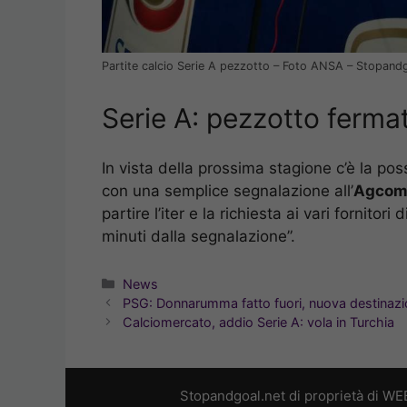
Partite calcio Serie A pezzotto – Foto ANSA – Stopand
Serie A: pezzotto fermat
In vista della prossima stagione c’è la poss
con una semplice segnalazione all’
Agco
partire l’iter e la richiesta ai vari fornitori
minuti dalla segnalazione”.
Categorie
News
PSG: Donnarumma fatto fuori, nuova destinazi
Calciomercato, addio Serie A: vola in Turchia
Stopandgoal.net di proprietà di WE