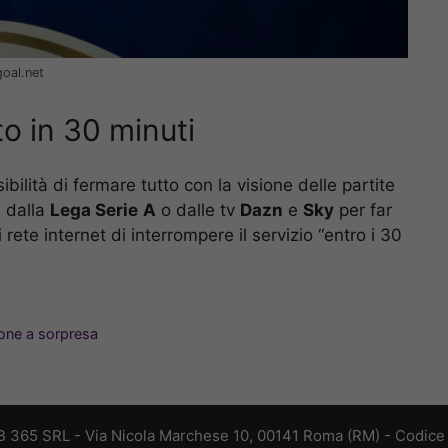
goal.net
o in 30 minuti
ibilità di fermare tutto con la visione delle partite
m
dalla
Lega Serie
A
o dalle tv
Dazn
e
Sky
per far
 di rete internet di interrompere il servizio “entro i 30
one a sorpresa
B 365 SRL - Via Nicola Marchese 10, 00141 Roma (RM) - Codice F