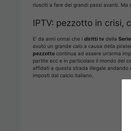
riusciti a fare dei grandi passi avanti. 
IPTV: pezzotto in crisi, c
E’ da anni ormai che i
diritti tv
della
Serie
avuto un grande calo a causa della pirateri
pezzotto
continua ad essere un’arma import
partite ecc e in particolare il mondo del ca
affidati a questa strada illegale andando a
imposti dal calcio italiano.