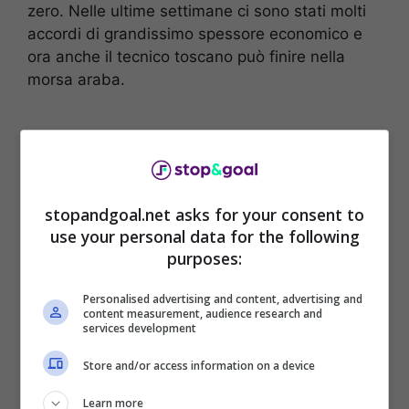
zero. Nelle ultime settimane ci sono stati molti
accordi di grandissimo spessore economico e
ora anche il tecnico toscano può finire nella
morsa araba.
stopandgoal.net asks for your consent to
use your personal data for the following
purposes:
Personalised advertising and content, advertising and
content measurement, audience research and
services development
L’Al-Ahli vuole Luciano Spalletti.
Dopo l’addio
Store and/or access information on a device
al
Napoli
era quasi certo un anno sabbatico,
Learn more
per riprendere le energie necessarie per poi