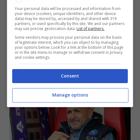
tornare in campo ad altissimi livelli. Ma il
Your personal data will be processed and information from
your device (cookies, unique identifiers, and other device
richiamo del calcio e, perché no, anche
data) may be stored by, accessed by and shared with 319
dell’aspetto
economico,
potrebbero convincerlo
partners, or used specifically by this site. We and our partners
may use precise geolocation data.
List of partners.
a tornare subito in pista.
Some vendors may process your personal data on the basis
of legitimate interest, which you can object to by managing
Secondo quanto riferisce
goal.com
, il tecnico
your options below. Look for a link at the bottom of this page
or in the site menu to manage or withdraw consent in privacy
sudafricano Pitso Mosimane non è più
and cookie settings.
allenatore del club di Jeddah da un mese e ora
si sta cercando con insistenza un sostituto di
Consent
qualità.
Manage options