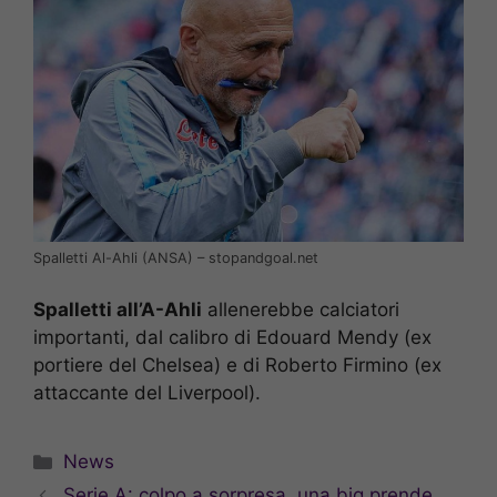
Spalletti Al-Ahli (ANSA) – stopandgoal.net
Spalletti all’A-Ahli
allenerebbe calciatori
importanti, dal calibro di Edouard Mendy (ex
portiere del Chelsea) e di Roberto Firmino (ex
attaccante del Liverpool).
Categorie
News
Serie A: colpo a sorpresa, una big prende