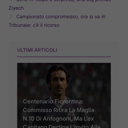
Ziyech
Campionato compromesso, ora si va in
Tribunale: c’è il ricorso
ULTIMI ARTICOLI
Centenario Fiorentina:
Commisso Ritira La Maglia
N.10 Di Antognoni, Ma L’ex
Capitano Declina L’invito Alle