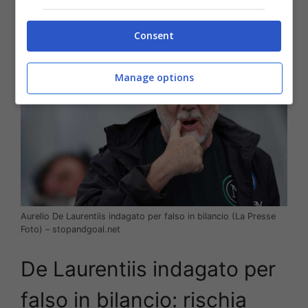
Osimhen
.
Consent
Manage options
Aurelio De Laurentiis indagato per falso in bilancio (La Presse
Foto) – stopandgoal.net
De Laurentiis indagato per
falso in bilancio: rischia