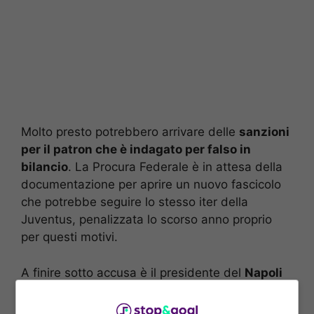
Molto presto potrebbero arrivare delle
sanzioni
per il patron che è indagato per falso in
bilancio
. La Procura Federale è in attesa della
documentazione per aprire un nuovo fascicolo
che potrebbe seguire lo stesso iter della
Juventus, penalizzata lo scorso anno proprio
per questi motivi.
A finire sotto accusa è il presidente del
Napoli
De Laurentiis indagato per l’operazione
Osimhen con il Lille
. La vicenda è stata