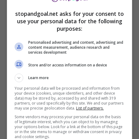
riaperta con la procura di Roma che ha aperto
un procedimento contro il patron azzurro.
stopandgoal.net asks for your consent to
use your personal data for the following
purposes:
Napoli, affare Osimhen: De
Personalised advertising and content, advertising and
Laurentiis indagato
content measurement, audience research and
services development
De Laurentiis è indagato a Roma per falso in
Store and/or access information on a device
bilancio
. I pubblici ministeri della Procura di
Roma hanno iscritto nel registro degli indagati il
Learn more
patron azzurro con l’accusa di aver falsificato il
Your personal data will be processed and information from
bilancio. Un atto dovuto, dopo l’invio delle carte
your device (cookies, unique identifiers, and other device
data) may be stored by, accessed by and shared with 319
da parte dei pm di Napoli. Il procedimento
partners, or used specifically by this site. We and our partners
may use precise geolocation data.
List of partners.
riguarda le presunte plusvalenze fatte a seguito
della
cessioni di alcuni giocatori della
Some vendors may process your personal data on the basis
of legitimate interest, which you can object to by managing
Primavera
azzurra, che sono finit al Lille
your options below. Look for a link at the bottom of this page
or in the site menu to manage or withdraw consent in privacy
nell’ambito dell’affare che ha portato al
Napoli
and cookie settings.