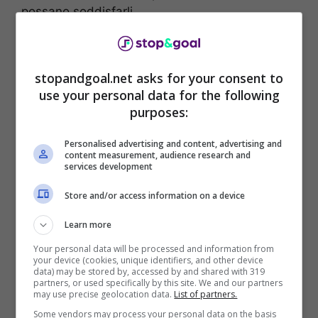
possano soddisfarli.
Nella trattativa potrebbe entrare non Alvaro
Morata come si potrebbe pensare, ma
Rodrigo
stopandgoal.net asks for your consent to
De Paul, centrocampista ex Udinese
che è
use your personal data for the following
sempre piaciuto molto alla dirigenza
purposes:
bianconera. Oltre al giocatore argentino,
valutato circa 25 milioni di euro, l’Atletico Madrid
Personalised advertising and content, advertising and
potrebbe arrivare ad offrire anche una cifra tra i
content measurement, audience research and
services development
40 ed i 45 milioni di euro, andando a toccare
un totale di 70 milioni di euro.
Store and/or access information on a device
Uno scambio davvero choc che sorprenderebbe
Learn more
molto i tifosi bianconeri che vorrebbero, invece,
Your personal data will be processed and information from
che Vlahovic continuasse a vestire la maglia
your device (cookies, unique identifiers, and other device
data) may be stored by, accessed by and shared with 319
della Juventus per molti anni. Già in estate il tifo
partners, or used specifically by this site. We and our partners
may use precise geolocation data.
List of partners.
bianconero aveva espresso tutto il suo dissenso
per la possibile cessione dell’attaccante serbo e
Some vendors may process your personal data on the basis