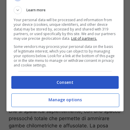
Learn more
Your personal data will be processed and information from
your device (cookies, unique identifiers, and other device
data) may be stored by, accessed by and shared with 319
partners, or used specifically by this site. We and our partners
may use precise geolocation data.
List of partners.
Some vendors may process your personal data on the basis
of legitimate interest, which you can object to by managing
your options below. Look for a link at the bottom of this page
or in the site menu to manage or withdraw consent in privacy
and cookie settings.
Madalina Ghenea, cosa spunta da quella gonna: una visione che
è il paradiso (foto da Instagram) – Stopandgoal.net
Consent
Abito scollatissimo e con trasparenze al potere,
ma quello che attira di più l’attenzione,
Manage options
incredibilmente, non è quello. Bensi, una gonna
che si spalanca sapientemente, con uno spacco
pressoché totale che permette di ammirare
gambe chilometriche e affusolate. La posa