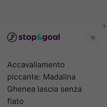
Vai
al
Menu
contenuto
Accavallamento
piccante: Madalina
Ghenea lascia senza
fiato