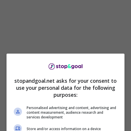
stopandgoal.net asks for your consent to
Ecco dunque come si è presentata nel corso di
use your personal data for the following
una serata di gala in quel di Bologna. Con una
purposes:
classe maestosa e la solita bellezza in grado di
bucare lo schermo, con dettagli a dir poco
Personalised advertising and content, advertising and
favolosi.
content measurement, audience research and
services development
Store and/or access information on a device