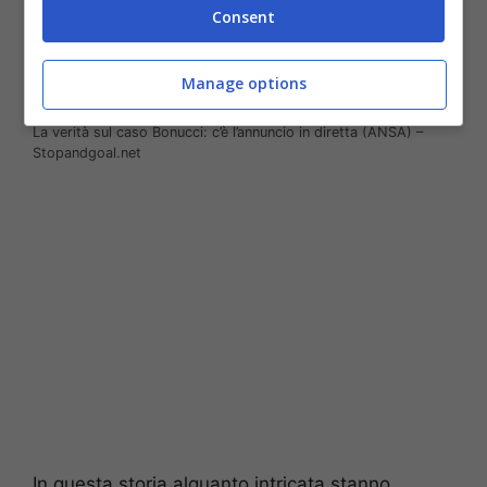
Consent
Manage options
La verità sul caso Bonucci: c’è l’annuncio in diretta (ANSA) –
Stopandgoal.net
In questa storia alquanto intricata stanno