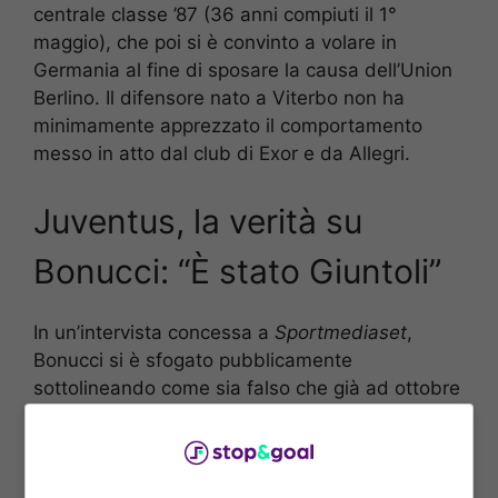
centrale classe ’87 (36 anni compiuti il 1°
maggio), che poi si è convinto a volare in
Germania al fine di sposare la causa dell’Union
Berlino. Il difensore nato a Viterbo non ha
minimamente apprezzato il comportamento
messo in atto dal club di Exor e da Allegri.
Juventus, la verità su
Bonucci: “È stato Giuntoli”
In un’intervista concessa a
Sportmediaset
,
Bonucci si è sfogato pubblicamente
sottolineando come sia falso che già ad ottobre
fosse stato messo a conoscenza dell’intenzione
della dirigenza di non confermarlo. “
Proprio ad
ottobre mi era stata paventata l’ipotesi di una