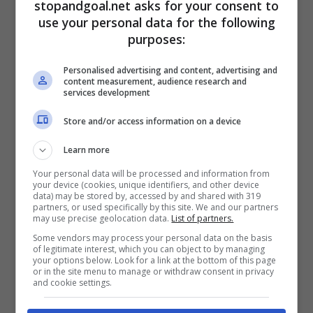
permanenza in bianconero con rinnovo
“, ha
stopandgoal.net asks for your consent to
aggiunto l’ex Milan.
use your personal data for the following
purposes:
Un rinnovo che alla fine non è mai arrivato. Non
è un caso che Bonucci abbia deciso di
Personalised advertising and content, advertising and
content measurement, audience research and
intraprendere un’azione legale nei confronti
services development
della Juventus, a seguito del trattamento
Store and/or access information on a device
ricevuto.
Presentata, in particolare, una
richiesta di risarcimento
, attraverso l’ausilio
Learn more
degli avvocati Antonio Conte e Gabriele
Your personal data will be processed and information from
Zuccheretti.
your device (cookies, unique identifiers, and other device
data) may be stored by, accessed by and shared with 319
partners, or used specifically by this site. We and our partners
may use precise geolocation data.
List of partners.
Some vendors may process your personal data on the basis
of legitimate interest, which you can object to by managing
your options below. Look for a link at the bottom of this page
or in the site menu to manage or withdraw consent in privacy
and cookie settings.