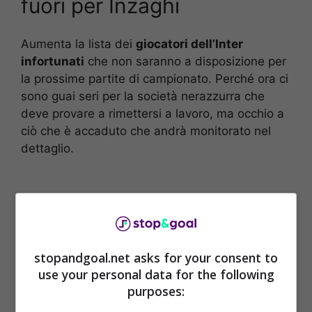
fuori per Inzaghi
Aumenta la lista dei
giocatori dell’Inter
infortunati
che non saranno a disposizione per
la prossime partite di campionato. Perché ora ci
sono guai seri per la società nerazzurra che
deve provare a rimettersi a lavoro, ma occhio a
ciò che è accaduto che andrà monitorato nel
dettaglio.
stopandgoal.net asks for your consent to
use your personal data for the following
purposes: