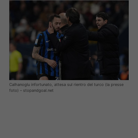
Calhanoglu infortunato, attesa sul rientro del turco (la presse
foto) – stopandgoal.net