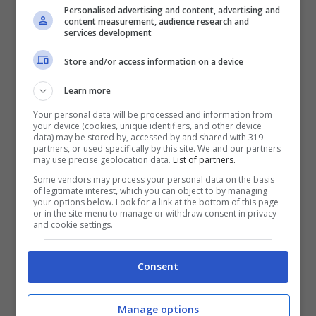
Personalised advertising and content, advertising and
content measurement, audience research and
services development
In occasione della
Supercoppa
l’
Inter
ha perso
Store and/or access information on a device
per
infortunio Calhanoglu
,
De Vrij
,
Thuram
e
Correa
e ora c’è grande apprensione per capire
Learn more
quelle che sono le
condizioni
dei giocatori e i
Your personal data will be processed and information from
tempi di recupero
che rischiano di essere più
your device (cookies, unique identifiers, and other device
data) may be stored by, accessed by and shared with 319
lunghi del previsto.
partners, or used specifically by this site. We and our partners
may use precise geolocation data.
List of partners.
In queste prossime ore ci sarà un comunicato
Some vendors may process your personal data on the basis
of legitimate interest, which you can object to by managing
ufficiale dell’
Inter
che svelerà il possibile
rientro
your options below. Look for a link at the bottom of this page
di
Calhanoglu
,
Thuram
,
De Vrij
e
Correa
i
or in the site menu to manage or withdraw consent in privacy
and cookie settings.
base a ciò che è accaduto e che hanno
riportato singolarmente i vari giocatori, per
capire anche quando potranno tornare in
Consent
campo.
Manage options