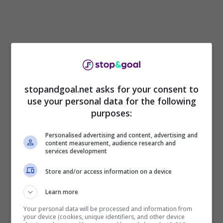
stopandgoal.net asks for your consent to
use your personal data for the following
purposes:
Personalised advertising and content, advertising and
content measurement, audience research and
Una truffa bella e buona, che adesso passerà in
services development
Tribunale e condannerà quasi senza dubbio, lo
Store and/or access information on a device
stesso
Ronaldinho a diversi mesi di
reclusione.
Learn more
Your personal data will be processed and information from
your device (cookies, unique identifiers, and other device