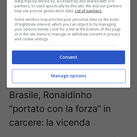
data) may be stored by, accessed by and shared with 319
partners, or used specifically by this site. We and our partners
may use precise geolocation data.
List of partners.
Some vendors may process your personal data on the basis
of legitimate interest, which you can object to by managing
your options below. Look for a link at the bottom of this page
or in the site menu to manage or withdraw consent in privacy
and cookie settings.
Consent
Arresto per Ronaldinho, truffa in cryptovalute – Stopandgoal
Manage options
(La Presse)
Brasile, Ronaldinho
“portato con la forza” in
carcere: la vicenda