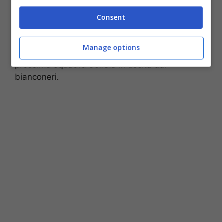
strade del giocatore e della società piemontese
sembrano destinate a dividersi. A riguardo è
Consent
intervenuto, sul suo canale Youtube, il
giornalista Giovanni Albanese che ha rivelato
Manage options
quella che a conti fatti rischia di essere la
prossima squadra dell’ala in uscita dai
bianconeri.