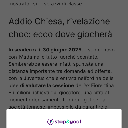
mostrato i suoi sprazzi di classe.
Addio Chiesa, rivelazione
choc: ecco dove giocherà
In scadenza il 30 giugno 2025
, il suo rinnovo
con ‘Madama’ è tutto fuorchè scontato.
Sembrerebbe essere infatti spuntata una
distanza importante tra domanda ed offerta,
con la Juventus che è entrata nell’ordine delle
idee di
valutare la cessione
dell’ex Fiorentina.
8 i milioni richiesti dal giocatore, una cifra al
momento decisamente fuori budget per la
società torinese, impossibile da garantire a
nessuno in rosa.