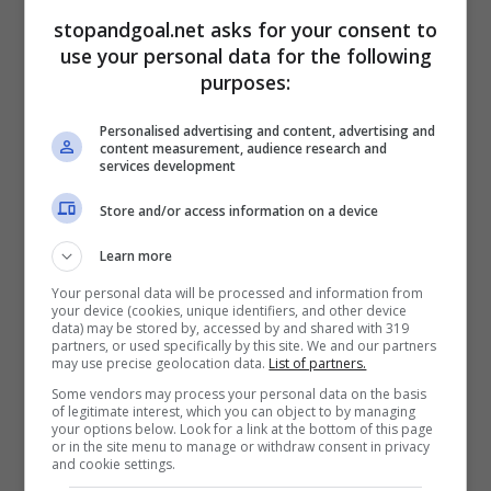
stopandgoal.net asks for your consent to
use your personal data for the following
purposes:
Personalised advertising and content, advertising and
content measurement, audience research and
services development
Store and/or access information on a device
Learn more
Juve, bye bye Chiesa: la prima offerta è sul tavolo (Ansa Foto)
Your personal data will be processed and information from
– Stopandgoal.net
your device (cookies, unique identifiers, and other device
data) may be stored by, accessed by and shared with 319
partners, or used specifically by this site. We and our partners
Un amore mai sbocciato, poi, quello tra il ‘Conte
may use precise geolocation data.
List of partners.
Max’ ed il 25enne genovese che nell’ultima
Some vendors may process your personal data on the basis
of legitimate interest, which you can object to by managing
annata ha collezionato
33 presenze
tra
your options below. Look for a link at the bottom of this page
campionato e coppe, mettendo a segno 4 gol e
or in the site menu to manage or withdraw consent in privacy
and cookie settings.
firmando 6 assist vincenti. Adesso, però, le