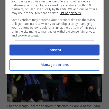
your device (cookies, unique identifiers, and other device
per motivi diversi, entrambi, non restererebbero
data) may be stored by, accessed by and shared with 319
partners, or used specifically by this site. We and our partners
che mostri sacri irraggiungibili come Mbappé o
may use precise geolocation data.
List of partners.
Haaland, ma nel mezzo, anche con i proventi di
Some vendors may process your personal data on the basis
un’ipotetica cessione immediata di Barella, non
of legitimate interest, which you can object to by managing
your options below. Look for a link at the bottom of this page
si riuscirebbe a trovare un campione avente un
or in the site menu to manage or withdraw consent in privacy
pedigreee simile al bosniaco o al belga.
and cookie settings.
Consent
Manage options
Simone Inzaghi potrebbe dover rinunciare a Barella (Ansa Foto)