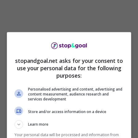
stopandgoal.net asks for your consent to
“
È abbastanza insistente la voce che dovrebbe
use your personal data for the following
purposes:
indurre l’Inter a vendere Nicolò Barella
, anche
per una similitudine di gioco con Davide
Personalised advertising and content, advertising and
Frattesi”
, ha rivelato il noto giornalista,
content measurement, audience research and
allargando poi il discorso a quelli che
services development
potrebbero o dovrebbero essere gli obiettivi per
Store and/or access information on a device
l’attacco nerazzurro. La teoria di Longhi è che il
club si trovi in difficoltà nel reprire un tipo di
Learn more
attaccante del valore e delle caratteristiche di
Your personal data will be processed and information from
un Edin Dzeko. O di un Romelu Lukaku. Persi,