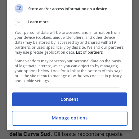
Juventus, perché l’hanno mandato via in modo
Store and/or access information on a device
sconsiderato.
Bonucci
ha fatto bene, mentre ha
fatto male
Mandzukic
a non farlo”.
Learn more
Your personal data will be processed and information from
“La Juventus – ha continuato Moncalvo – l’ha
your device (cookies, unique identifiers, and other device
mandato via in modo sconsiderato. Lo dimostra
data) may be stored by, accessed by and shared with 319
partners, or used specifically by this site. We and our partners
il docufilm in 8 puntate che la Juventus ha
may use precise geolocation data.
List of partners.
consentito a ‘Prime Video’ di realizzare nell’anno
Some vendors may process your personal data on the basis
più sciagurato della sua storia, quando era
of legitimate interest, which you can object to by managing
your options below. Look for a link at the bottom of this page
allenata da Pirlo. In quel filmato, che si può
or in the site menu to manage or withdraw consent in privacy
ancora vedere, Bonucci è mostrato come un
and cookie settings.
giocatore di grande considerazione e peso
all’interno dello spogliatoio”.
Consent
E poi l’indiscrezione: “Bonucci ha una arma
Manage options
formidabile nelle mani:
conosce la verità dei
rapporti tra la Juventus e i gruppi organizzati
della Curva Sud
. Gli basta raccontare questa