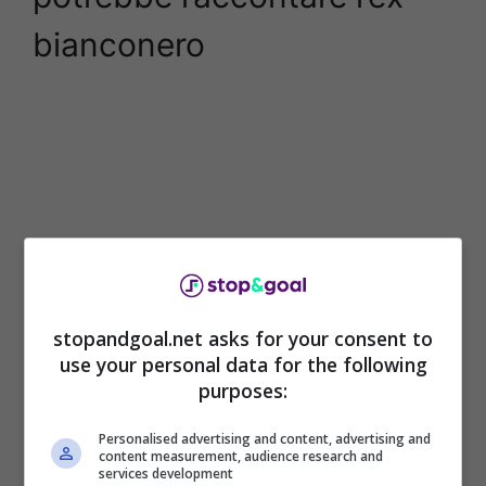
bianconero
stopandgoal.net asks for your consent to
use your personal data for the following
Gigi Moncalvo a ‘Radio Napoli Centrale’ ha
purposes:
parlato così del caso legata a
Leonardo
Bonucci
dopo la separazione dalla
Juventus
:
Personalised advertising and content, advertising and
content measurement, audience research and
“Bonucci fa benissimo a fare causa alla
services development