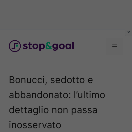
Vai
al
Menu
contenuto
Bonucci, sedotto e
abbandonato: l’ultimo
dettaglio non passa
inosservato