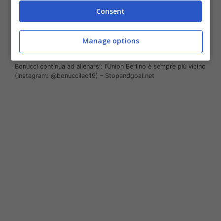
Consent
Manage options
Bonucci continua ad allenarsi: l’Union Berlino è sempre più vicino
(Instagram: @bonuccileo19) – Stopandgoal.net