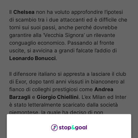
Il
Chelsea
non ha voluto approfondire l’ipotesi
di scambio tra i due attaccanti ed è difficile che
torni sui suoi passi, anche perché dovrebbe
garantire alla ‘Vecchia Signora’ un rilevante
conguaglio economico. Passando al fronte
uscite, si avvicina a grandi falcate l’addio di
Leonardo Bonucci
.
Il difensore italiano si appresta a lasciare il club
di Exor, dopo tanti anni vissuti in bianconero al
fianco di colleghi prestigiosi come
Andrea
Barzagli
e
Giorgio Chiellini
. L’ex Milan ed Inter
è stato letteralmente scaricato dalla società
piemontese, la quale ha deciso di non
considerarlo più parte integrante del progetto
tecnico e, di conseguenza,
metterlo fuori rosa
.