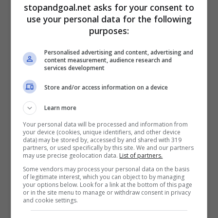
stopandgoal.net asks for your consent to
Juventus, Bonucci non si
use your personal data for the following
purposes:
ferma: il punto sul futuro
Personalised advertising and content, advertising and
content measurement, audience research and
Un verdetto che ha lasciato di sasso il centrale
services development
classe ’87 (
36 anni compiuti lo scorso 1°
maggio
). Quest’ultimo si aspettava ben altro
Store and/or access information on a device
trattamento dalla Juventus, che però gli aveva
Learn more
già lanciato dei segnali abbastanza chiari.
Your personal data will be processed and information from
your device (cookies, unique identifiers, and other device
data) may be stored by, accessed by and shared with 319
partners, or used specifically by this site. We and our partners
may use precise geolocation data.
List of partners.
Some vendors may process your personal data on the basis
of legitimate interest, which you can object to by managing
your options below. Look for a link at the bottom of this page
or in the site menu to manage or withdraw consent in privacy
and cookie settings.