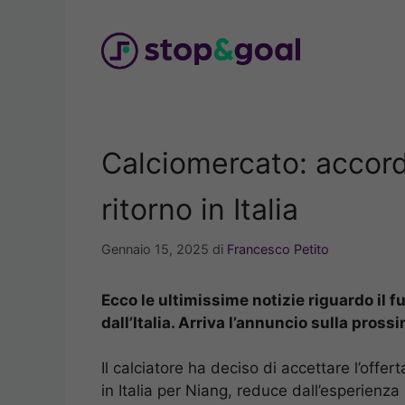
Vai
al
contenuto
Calciomercato: accordo
ritorno in Italia
Gennaio 15, 2025
di
Francesco Petito
Ecco le ultimissime notizie riguardo il f
dall’Italia. Arriva l’annuncio sulla pros
Il calciatore ha deciso di accettare l’off
in Italia per Niang, reduce dall’esperienza