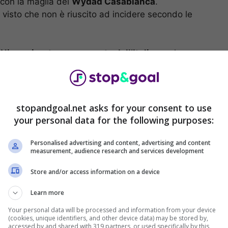
, con la maglia del
Wydad Casablanca
.
 visto che non è riuscito ad incidere secondo le
Niang riparte nuovamente dall’Italia
con la
 Svelato il prossimo club dell’attaccante, che ha
.
 Ritorno in Italia per
stopandgoal.net asks for your consent to use
your personal data for the following purposes:
Personalised advertising and content, advertising and content
measurement, audience research and services development
a società è corsa ai ripari per aggiustare la rosa
Store and/or access information on a device
ienza.
Learn more
Your personal data will be processed and information from your device
(cookies, unique identifiers, and other device data) may be stored by,
accessed by and shared with 319 partners, or used specifically by this