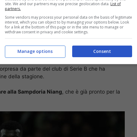
site. We and our partners may use precise geolocation data.
List of
partners.
Some vendors may process your personal data on the basis of legitimate
interest, which you can object to by managing your options below. Look
for a link at the bottom of this page or in the site menu to manage or
withdraw consent in privacy and cookie settings.
Manage options
Consent
mare una vecchia conoscenza, che ha portato
sorpresa da parte del club di Serie B che ha
ine della stagione.
are alla Sampdoria Niang
, che è già pronto per la