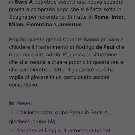
in
Serie A
potrebbe esserci una nuova squadra
pronta a comprarlo dopo che si è fatta sotto in
Spagna per riprenderlo. Si tratta di
Roma
,
Inter
,
Milan
,
Fiorentina
e
Juventus
.
Proprio queste grandi squadre hanno provato a
chiudere il trasferimento di Rodrigo
de Paul
che
è pronto a dire addio. E’ questa la situazione
che si è venuta a creare proprio in queste ore e
che cambierebbe tutto. Il giocatore però ha
voglia di giocare in un campionato ancora
competitivo.
Categorie
News
Calciomercato: colpo Barak in Serie A,
giocherà in una big
Paredes al Foggia: il retroscena ha del