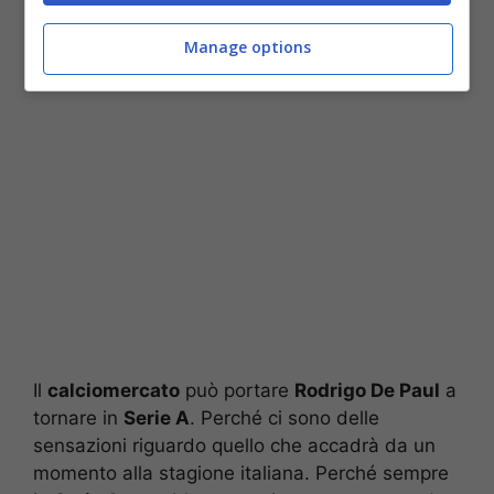
trasferimento
Manage options
Il
calciomercato
può portare
Rodrigo De Paul
a
tornare in
Serie A
. Perché ci sono delle
sensazioni riguardo quello che accadrà da un
momento alla stagione italiana. Perché sempre