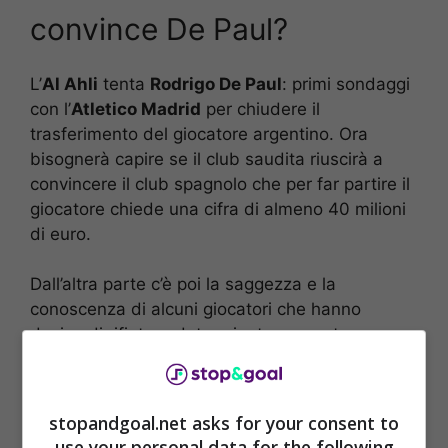
convince De Paul?
L’
Al Ahli
tenta
Rodrigo De Paul
: primi sondaggi
con l’
Atletico Madrid
per chiudere il
trasferimento del giocatore argentino. Ora
bisognerà capire se il club saudita riuscirà a
convincere il club spagnolo che per far partire il
giocatore chiede una cifra di almeno 40 milioni
di euro.
Dall’altra parte c’è poi la saggezza e la
conoscenza di alcuni giocatori che hanno
deciso di rifiutare determinate proposte
importanti dall’Arabia Saudita, ma per
De Paul
non ptorebbe essere così. Infatti, ora si deve
capire anche che tipo di cifra riuscirà a portare
stopandgoal.net asks for your consent to
avanti il club e come convincere il giocatore con
use your personal data for the following