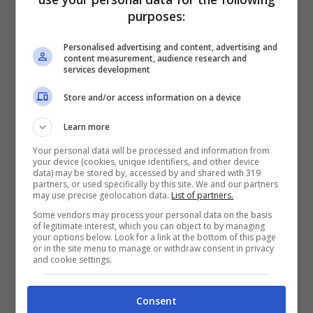
il maxi stipendio.
purposes:
Personalised advertising and content, advertising and
content measurement, audience research and
services development
Store and/or access information on a device
Learn more
Your personal data will be processed and information from
your device (cookies, unique identifiers, and other device
data) may be stored by, accessed by and shared with 319
partners, or used specifically by this site. We and our partners
may use precise geolocation data.
List of partners.
Some vendors may process your personal data on the basis
of legitimate interest, which you can object to by managing
De Paul Lazio ultime notizie di calciomercato (Ansa Foto) –
your options below. Look for a link at the bottom of this page
stopandgoal.net
or in the site menu to manage or withdraw consent in privacy
and cookie settings.
Calciomercato Serie A: De
Consent
Paul pronto al