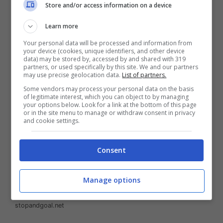
Store and/or access information on a device
del suo assistito ai microfoni di Ansa:
“
Bonucci
vuole rimanere alla Juve
, considereremo solo
Learn more
offerte all’altezza del suo livello”.
Your personal data will be processed and information from
your device (cookies, unique identifiers, and other device
data) may be stored by, accessed by and shared with 319
partners, or used specifically by this site. We and our partners
may use precise geolocation data.
List of partners.
Some vendors may process your personal data on the basis
of legitimate interest, which you can object to by managing
your options below. Look for a link at the bottom of this page
or in the site menu to manage or withdraw consent in privacy
and cookie settings.
Consent
Manage options
Bonucci al Monza, nuovi aggiornamenti di calciomercato
sull’addio del difensore della Juventus (La Presse) –
stopandgoal.net