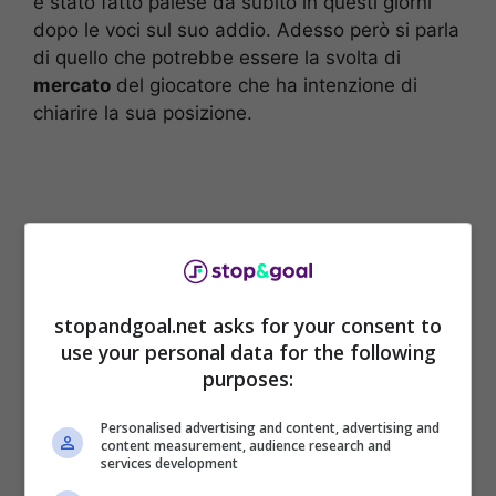
è stato fatto palese da subito in questi giorni
dopo le voci sul suo addio. Adesso però si parla
di quello che potrebbe essere la svolta di
mercato
del giocatore che ha intenzione di
chiarire la sua posizione.
stopandgoal.net asks for your consent to
use your personal data for the following
purposes:
Personalised advertising and content, advertising and
content measurement, audience research and
Queste le parole di
Alessandro Lucci
, agente
services development
di
Leonardo Bonucci
, che ha parlato del futuro