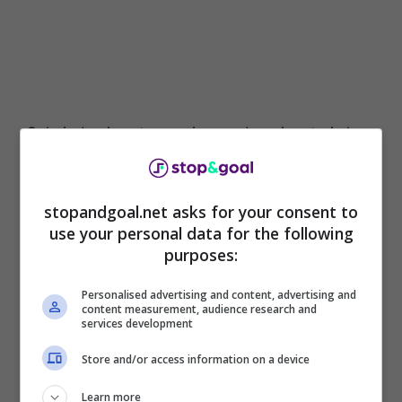
Sul piede ci partenza ci sono due giocatori che
hanno delle richieste importanti da parte di
qualche big. Oltre ad Amrabat, infatti, anche
Luka Jovic può salutare e lasciare la
stopandgoal.net asks for your consent to
Fiorentina
nel corso di questa sessione estiva
use your personal data for the following
di
calciomercato
.
purposes:
Secondo le ultime indiscrezioni, l’attaccante ex
Personalised advertising and content, advertising and
content measurement, audience research and
Real Madrid è stato offerto in queste ultime
services development
settimane a due big del calcio italiano. Come
riportato da Sportitalia, ci sono stati dei
Store and/or access information on a device
sondaggi da parte di Roma e Milan per Luka
Learn more