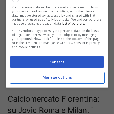
Jovic
.
Your personal data will be processed and information from
your device (cookies, unique identifiers, and other device
data) may be stored by, accessed by and shared with 319
partners, or used specifically by this site. We and our partners
may use precise geolocation data.
List of partners.
Some vendors may process your personal data on the basis
of legitimate interest, which you can object to by managing
your options below. Look for a link at the bottom of this page
or in the site menu to manage or withdraw consent in privacy
and cookie settings.
Consent
Manage options
Calciomercato, Jovic offerto a Milan e Roma (La Presse Foto) –
stopandgoal.net
Calciomercato Fiorentina:
su Jovic Roma e Milan, i