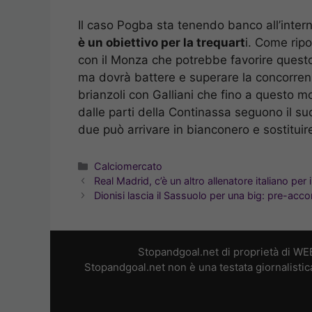
Il caso Pogba sta tenendo banco all’interno
è un obiettivo per la trequart
i. Come rip
con il Monza che potrebbe favorire questo
ma dovrà battere e superare la concorrenza
brianzoli con Galliani che fino a questo mo
dalle parti della Continassa seguono il su
due può arrivare in bianconero e sostitui
Categorie
Calciomercato
Real Madrid, c’è un altro allenatore italiano per 
Dionisi lascia il Sassuolo per una big: pre-acc
Stopandgoal.net di proprietà di WE
Stopandgoal.net non è una testata giornalistic