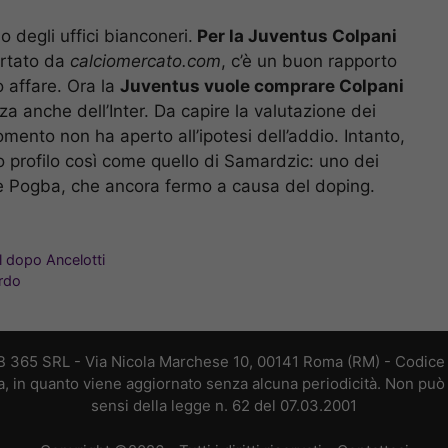
 degli uffici bianconeri.
Per la Juventus Colpani
ortato da
calciomercato.com
, c’è un buon rapporto
 affare. Ora la
Juventus vuole comprare Colpani
 anche dell’Inter. Da capire la valutazione dei
mento non ha aperto all’ipotesi dell’addio. Intanto,
o profilo così come quello di Samardzic: uno dei
re Pogba, che ancora fermo a causa del doping.
il dopo Ancelotti
ordo
B 365 SRL - Via Nicola Marchese 10, 00141 Roma (RM) - Codice F
a, in quanto viene aggiornato senza alcuna periodicità. Non può 
sensi della legge n. 62 del 07.03.2001