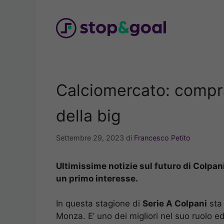
Vai
al
contenuto
Calciomercato: compra
della big
Settembre 29, 2023
di
Francesco Petito
Ultimissime notizie sul futuro di Colpani
un primo interesse.
In questa stagione di
Serie A Colpani
sta 
Monza. E’ uno dei migliori nel suo ruolo e