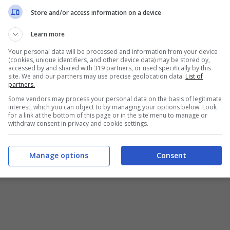
a anche se l’età e la prestazioni super in Serie A
Store and/or access information on a device
re delle riflessioni su Colpani che è un obiettivo
g, infatti, hanno messo nel mirino il giocatore che
Learn more
brianzolo. Ecco le ultimissime sul futuro del
Your personal data will be processed and information from your device
 gol in questa stagione.
(cookies, unique identifiers, and other device data) may be stored by,
accessed by and shared with 319 partners, or used specifically by this
site. We and our partners may use precise geolocation data.
List of
partners.
nel mirino dei top club
Some vendors may process your personal data on the basis of legitimate
interest, which you can object to by managing your options below. Look
for a link at the bottom of this page or in the site menu to manage or
ig ci prova e tenta il tutto per tutto per
withdraw consent in privacy and cookie settings.
io 2024 può cambiare squadra. C’è un interesse
ono già mosse per chiedere informazioni a Galliani
Manage options
Consent
intende cedere il suo gioiello.