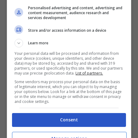
Personalised advertising and content, advertising and
content measurement, audience research and
services development
Store and/or access information on a device
Ci sarebbero
Milan
,
Inter
e
Roma
che possono
puntare il prossimo anno a prendere
De Ligt
dal
Learn more
Bayern Monaco
. Il prezzo del giocatore resta
Your personal data will be processed and information from
alto e per questo motivo le società italiane ci
your device (cookies, unique identifiers, and other device
possono pensare con un prestito.
data) may be stored by, accessed by and shared with 319
partners, or used specifically by this site. We and our partners
may use precise geolocation data.
List of partners.
Some vendors may process your personal data on the basis
of legitimate interest, which you can object to by managing
your options below. Look for a link at the bottom of this page
or in the site menu to manage or withdraw consent in privacy
and cookie settings.
Consent