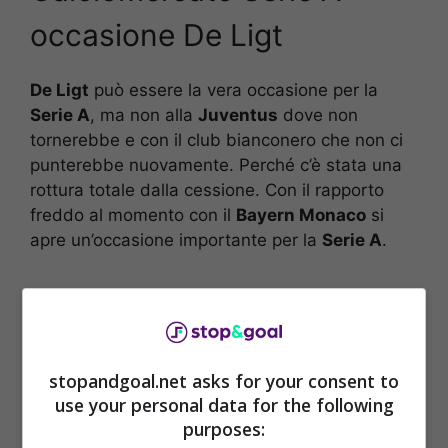
occasione De Ligt
De Ligt
può essere la vera occasione per la
Serie A
, ma non alla
Juventus
dove non
tornerebbe e con il club bianconero che non ci
punterebbe nuovamente. Perché c’è stata una
rottura totale dalla cessione. Con il rapporto
freddo al momento con il
Bayern Monaco
si
apre un’occasione importante per la
Serie A
.
stopandgoal.net asks for your consent to
use your personal data for the following
purposes: