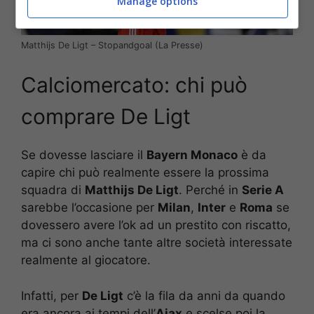
Manage options
Matthijs De Ligt – Stopandgoal (La Presse)
Calciomercato: chi può
comprare De Ligt
Se dovesse lasciare il
Bayern Monaco
è da
capire chi può realmente essere la prossima
squadra di
Matthijs De Ligt
. Perché in
Serie A
sarebbe l’occasione per
Milan
,
Inter
e
Roma
se
dovessero avere l’ok ad un prestito con riscatto,
ma ci sono anche tante altre società interessate
realmente al giocatore.
Infatti, per
De Ligt
c’è la fila da anni da quando
era ancora ai tempi dell’
Ajax
e scelse poi la