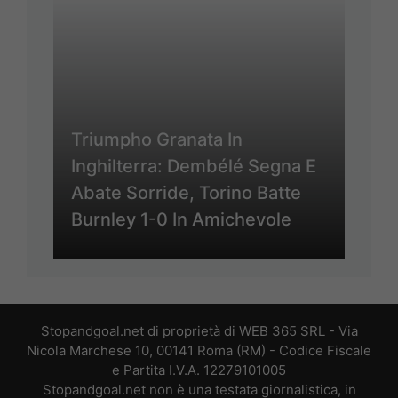
Triumpho Granata In
Inghilterra: Dembélé Segna E
Abate Sorride, Torino Batte
Burnley 1-0 In Amichevole
Stopandgoal.net di proprietà di WEB 365 SRL - Via
Nicola Marchese 10, 00141 Roma (RM) - Codice Fiscale
e Partita I.V.A. 12279101005
Stopandgoal.net non è una testata giornalistica, in