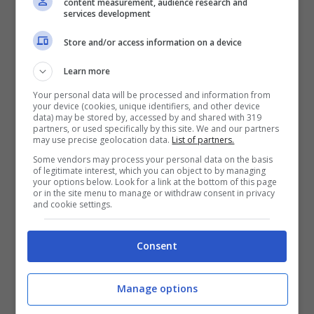
opportunità per l’
Inter
, alla ricerca di un
content measurement, audience research and
services development
attaccante col quale sostituire numericamente
in rosa Lukaku.
Store and/or access information on a device
Learn more
Your personal data will be processed and information from
your device (cookies, unique identifiers, and other device
data) may be stored by, accessed by and shared with 319
partners, or used specifically by this site. We and our partners
may use precise geolocation data.
List of partners.
Some vendors may process your personal data on the basis
of legitimate interest, which you can object to by managing
your options below. Look for a link at the bottom of this page
or in the site menu to manage or withdraw consent in privacy
and cookie settings.
Consent
L’impressione è che in
Viale Liberazione
alla
fine si possa puntare proprio su
Choupo-
Manage options
Moting
, visto che l’ex attaccante di PSG e
Stoke City, fra le altre, potrebbe essere un