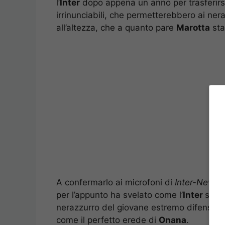
l’
Inter
dopo appena un anno per trasferirs
irrinunciabili, che permetterebbero ai nera
all’altezza, che a quanto pare
Marotta
sta
A confermarlo ai microfoni di
Inter-News
per l’appunto ha svelato come l’
Inter
stia 
nerazzurro del giovane estremo difensore
come il perfetto erede di
Onana
.