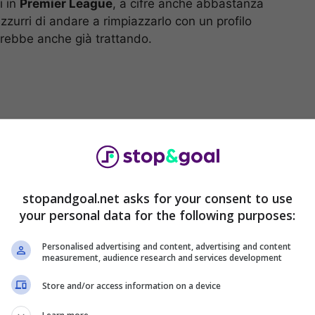
i in
Premier League
, a cifre anche abbastanza
zzurri di andare a rimpiazzarlo con un profilo
rebbe anche già trattando.
stopandgoal.net asks for your consent to use
your personal data for the following purposes:
Personalised advertising and content, advertising and content
è stato lo stesso
entourage
di
Anatoly Trubin
, che
measurement, audience research and services development
trattando con lo
Shakhtar
per il
trasferimento
in
Store and/or access information on a device
 ucraino in questo
calciomercato
, indicato essere