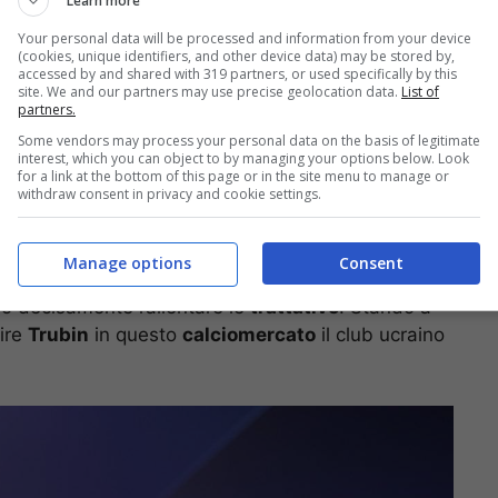
Learn more
Your personal data will be processed and information from your device
bin: le richieste dello
(cookies, unique identifiers, and other device data) may be stored by,
accessed by and shared with 319 partners, or used specifically by this
site. We and our partners may use precise geolocation data.
List of
partners.
Some vendors may process your personal data on the basis of legitimate
interest, which you can object to by managing your options below. Look
r
potrebbe fare
all-in
su
Anatoly Trubin
dello
for a link at the bottom of this page or in the site menu to manage or
withdraw consent in privacy and cookie settings.
o si è messo in mostra con la maglia dell’ex club di
i migliori club d’Europa.
Manage options
Consent
rebbe essere quello in vantaggio, anche se le
o decisamente rallentare le
trattative
. Stando a
tire
Trubin
in questo
calciomercato
il club ucraino