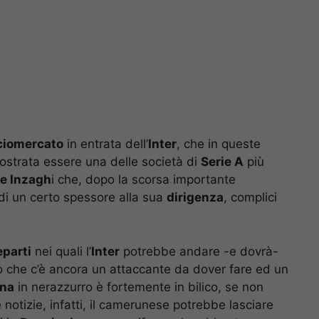
ciomercato
in entrata dell’
Inter
, che in queste
ostrata essere una delle società di
Serie A
più
e Inzagh
i che, dopo la scorsa importante
di un certo spessore alla sua
dirigenza
, complici
eparti
nei quali l’
Inter
potrebbe andare -e dovrà-
to che c’è ancora un attaccante da dover fare ed un
na
in nerazzurro è fortemente in bilico, se non
 notizie, infatti, il camerunese potrebbe lasciare