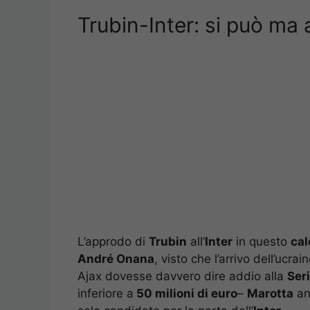
Trubin-Inter: si può ma
L’approdo di
Trubin
all’
Inter
in questo
cal
André Onana
, visto che l’arrivo dell’ucr
Ajax dovesse davvero dire addio alla
Ser
inferiore a
50 milioni di euro
–
Marotta
an