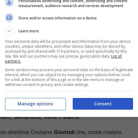
Personalised advertising and content, advertising and content
measurement, audience research and services development
Store and/or access information on a device
Learn more
Your personal data will be processed and information from your device
na soluzione e si valutano diverse occasioni.
(cookies, unique identifiers, and other device data) may be stored by,
er gennaio che la società pensa di valutare per il
accessed by and shared with 319 partners, or used specifically by this
site. We and our partners may use precise geolocation data.
List of
partners.
Some vendors may process your personal data on the basis of legitimate
rino
interest, which you can object to by managing your options below. Look
for a link at the bottom of this page or in the site menu to manage or
withdraw consent in privacy and cookie settings.
so nel mirino per poter chiudere un nuovo colpo a
azione. Ci sarà una carenza in quest’anno che
Manage options
Consent
in corso. Per questo motivo la
Juve
pensa di
uram
,
Samardzic
,
Kone
o
Diarra
.
ovo direttore Cristiano
Giuntoli
che, come rivelato