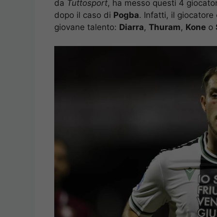
da
Tuttosport
, ha messo questi 4 giocator
dopo il caso di
Pogba
. Infatti, il giocato
giovane talento:
Diarra
,
Thuram
,
Kone
o