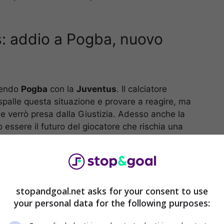
: addio a Pogba, nuovo
ivendo
Pogba
con la
Juventus
. Il calciatore
spalle questa situazione e provare a reagire, ma
e verrò presa dalla Giustizia. Adesso anche la
essere il futuro del giocatore che rischia una
stopandgoal.net asks for your consent to use
your personal data for the following purposes: