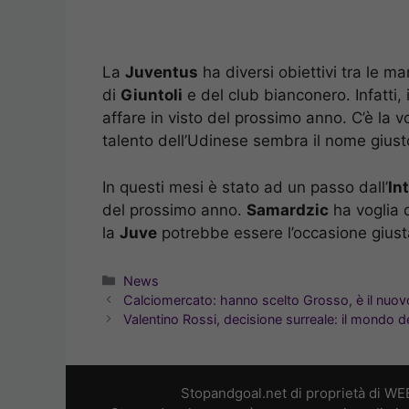
La
Juventus
ha diversi obiettivi tra le m
di
Giuntoli
e del club bianconero. Infatti
affare in visto del prossimo anno. C’è la 
talento dell’Udinese sembra il nome giust
In questi mesi è stato ad un passo dall’
In
del prossimo anno.
Samardzic
ha voglia 
la
Juve
potrebbe essere l’occasione giust
Categorie
News
Calciomercato: hanno scelto Grosso, è il nuov
Valentino Rossi, decisione surreale: il mondo d
Stopandgoal.net di proprietà di WE