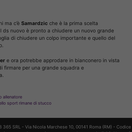
ani ma c’è
Samardzic
che è la prima scelta
, il ds nuovo è pronto a chiudere un nuovo grande
voglia di chiudere un colpo importante e quello del
o.
ter
e ora potrebbe approdare in bianconero in vista
di firmare per una grande squadra e
a.
o allenatore
ello sport rimane di stucco
B 365 SRL - Via Nicola Marchese 10, 00141 Roma (RM) - Codice F