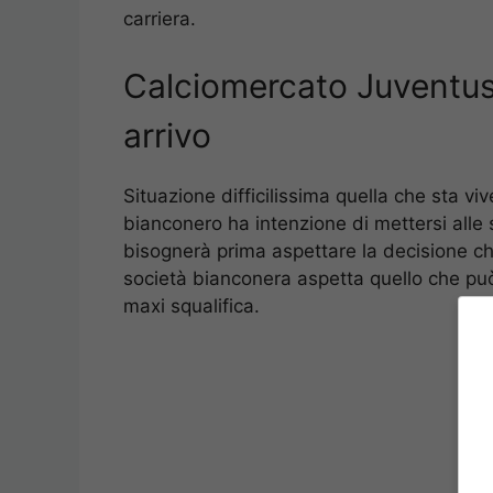
carriera.
Calciomercato Juventus
arrivo
Situazione difficilissima quella che sta v
bianconero ha intenzione di mettersi alle 
bisognerà prima aspettare la decisione ch
società bianconera aspetta quello che può 
maxi squalifica.