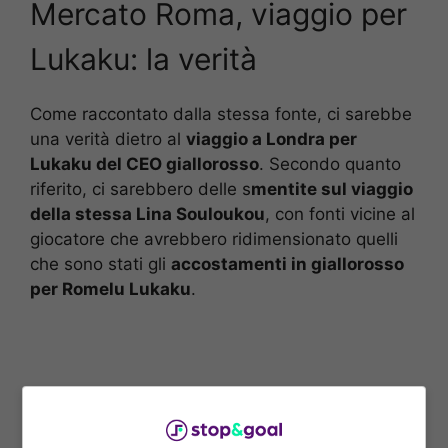
Mercato Roma, viaggio per
Lukaku: la verità
Come raccontato dalla stessa fonte, ci sarebbe
una verità dietro al
viaggio a Londra per
Lukaku del CEO giallorosso
. Secondo quanto
riferito, ci sarebbero delle s
mentite sul viaggio
della stessa Lina Souloukou
, con fonti vicine al
giocatore che avrebbero ridimensionato quelli
che sono stati gli
accostamenti in giallorosso
per Romelu Lukaku
.