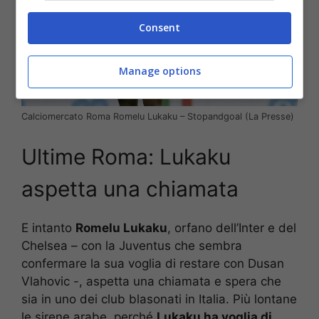
Consent
Manage options
Calciomercato Roma Romelu Lukaku – Stopandgoal (La Presse)
Ultime Roma: Lukaku
aspetta una chiamata
E intanto
Romelu Lukaku
, orfano dell’Inter e del
Chelsea – con la Juventus che sembra
confermare la sua voglia di restare con Dusan
Vlahovic -, aspetta una chiamata e spera che
sia in uno dei club blasonati in Italia. Più lontane
le sirene arabe, perché
Lukaku ha voglia di