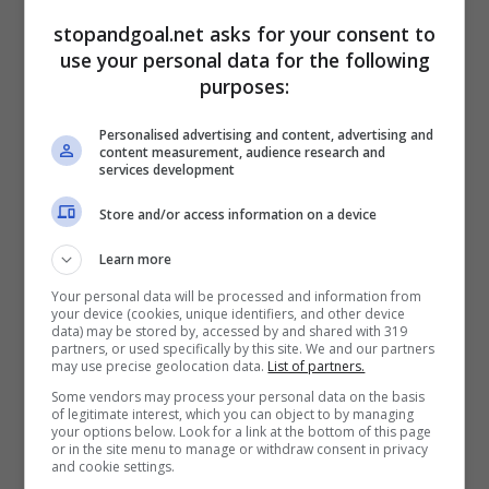
stopandgoal.net asks for your consent to
use your personal data for the following
purposes:
Personalised advertising and content, advertising and
content measurement, audience research and
La verità è che la trattativa o un tentativo c’è
services development
comunque stata, ma
la Roma in questo
Store and/or access information on a device
momento sarebbe attenzionata all’affare
Zapata
. E intanto Duvan starebbe proprio
Learn more
aspettando di conoscere quando si andrà a
Your personal data will be processed and information from
concludere l’affare che lo vede alla Roma
your device (cookies, unique identifiers, and other device
magari nel prossimo week-end.
data) may be stored by, accessed by and shared with 319
partners, or used specifically by this site. We and our partners
may use precise geolocation data.
List of partners.
Some vendors may process your personal data on the basis
of legitimate interest, which you can object to by managing
your options below. Look for a link at the bottom of this page
or in the site menu to manage or withdraw consent in privacy
and cookie settings.