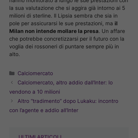
hanno monitorato a lungo le sue prestazioni con
la sua valutazione che si aggira già intorno ai 5
milioni di sterline. Il Lipsia sembra che sia in
pole per assicurarsi le sue prestazioni, ma
il
Milan non intende mollare la presa
. Un affare
che potrebbe concretizzarsi per il futuro con la
voglia dei rossoneri di puntare sempre più in
alto.
Categorie
Calciomercato
Calciomercato, altro addio dall’Inter: lo
vendono a 10 milioni
Altro “tradimento” dopo Lukaku: incontro
con l’agente e addio all’Inter
ULTIMI ARTICOLI