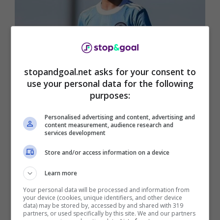
stopandgoal.net asks for your consent to
use your personal data for the following
Affare Moncada Milan Croazia, che colpo – Twitter –
purposes:
stopandgoal.net
Personalised advertising and content, advertising and
content measurement, audience research and
services development
Store and/or access information on a device
Learn more
Your personal data will be processed and information from
your device (cookies, unique identifiers, and other device
data) may be stored by, accessed by and shared with 319
partners, or used specifically by this site. We and our partners