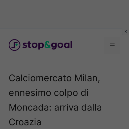
Vai
al
Menu
contenuto
Calciomercato Milan,
ennesimo colpo di
Moncada: arriva dalla
Croazia