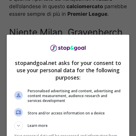
dell’olandese in questo
calciomercato
parrebbe
essere sempre di più in
Premier League
.
Niente Milan, Gravenberch
va in Premier League: la
destinazione
stopandgoal.net asks for your consent to
use your personal data for the following
Nel corso delle scorse settimane il nome di
purposes:
Ryan Gravenberch
è stato accostato con
Personalised advertising and content, advertising and
insistenza al
Milan
, ma a quanto pare il futuro
content measurement, audience research and
dell’olandese non sarà in rossonero ma in
services development
Premier League. Stando a quanto riportato da
Store and/or access information on a device
fichajes.net
, infatti, dopo essersi fatto soffiare
dal Chelsea non solo Caicedo ma anche Lavia,
Learn more
per andare a completare la mediana di Klopp il
Your personal data will be processed and information from