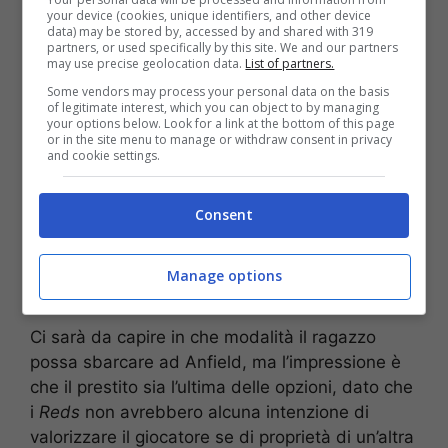
Liverpool
ha alla fine deciso di puntare proprio
your device (cookies, unique identifiers, and other device
su
Gravenberch
.
data) may be stored by, accessed by and shared with 319
partners, or used specifically by this site. We and our partners
may use precise geolocation data.
List of partners.
Some vendors may process your personal data on the basis
of legitimate interest, which you can object to by managing
your options below. Look for a link at the bottom of this page
or in the site menu to manage or withdraw consent in privacy
and cookie settings.
Consent
Manage options
Ci sarà da capire in che modalità il ragazzo
possa sbarcare ad Anfield, ma l’impressione è
che il prestito sia l’ultima delle opzioni, dato che
i
Reds
non avrebbero alcuna intenzione di
valorizzare il giocatore se di proprietà di un’altra