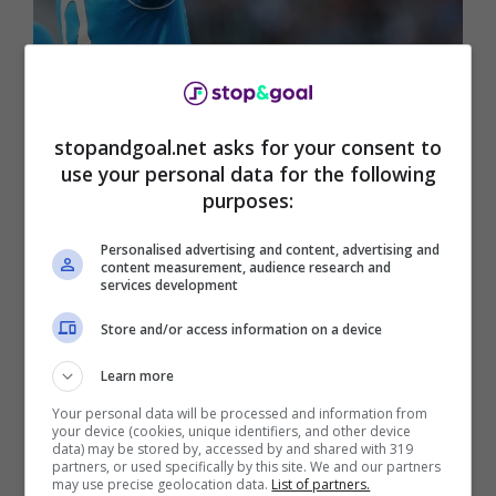
Mail De Laurentiis 500 milioni, ecco il retroscena – Ansa –
stopandgoal.net
stopandgoal.net asks for your consent to
use your personal data for the following
purposes:
Personalised advertising and content, advertising and
content measurement, audience research and
services development
Store and/or access information on a device
Learn more
Your personal data will be processed and information from
your device (cookies, unique identifiers, and other device
data) may be stored by, accessed by and shared with 319
Pochi minuti fa direttamente da l’Equipe è
partners, or used specifically by this site. We and our partners
may use precise geolocation data.
List of partners.
apparso un retroscena succoso sul forte