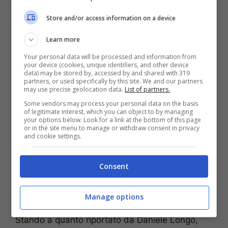
calciomercato
è in dirittura d’arrivo. Il club
Store and/or access information on a device
giallorosso è riuscito praticamente a chiudere
nelle 48 ore stabilitosi quest’operazione con i
Learn more
parigini, andando immediatamente a sostituire
Your personal data will be processed and information from
numericamente in rosa Nemanja Matic.
your device (cookies, unique identifiers, and other device
data) may be stored by, accessed by and shared with 319
partners, or used specifically by this site. We and our partners
may use precise geolocation data.
List of partners.
Some vendors may process your personal data on the basis
of legitimate interest, which you can object to by managing
your options below. Look for a link at the bottom of this page
or in the site menu to manage or withdraw consent in privacy
and cookie settings.
Consent
Manage options
Stando a quanto riportato da Daniele Longo,