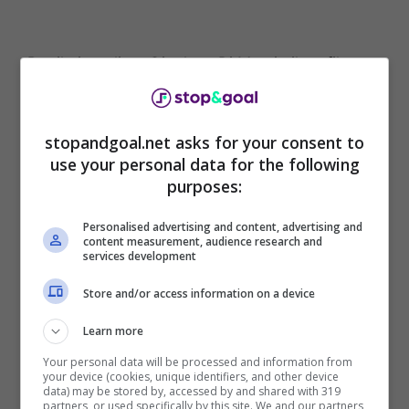
Per il giornalista Gianluca Di Marzio il profilo
sarebbe molto interessante per Juve e Napoli,
due club alla ricerca di un difensore centrale in
più. Magari duttile e che sappia fornire al
stopandgoal.net asks for your consent to
proprio allenatore più soluzioni. Per questo
nei
use your personal data for the following
loro radar c’è ora Radu Dragusin
, ex
purposes:
conoscenza della Serie A acquistato dal
Tottenham qualche campionato fa e ora
Personalised advertising and content, advertising and
content measurement, audience research and
nuovamente pronto a partire.
services development
Store and/or access information on a device
Learn more
Your personal data will be processed and information from
your device (cookies, unique identifiers, and other device
data) may be stored by, accessed by and shared with 319
partners, or used specifically by this site. We and our partners