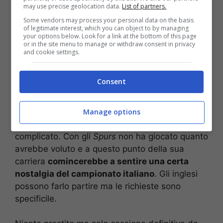
may use precise geolocation data.
List of partners.
Some vendors may process your personal data on the basis
of legitimate interest, which you can object to by managing
your options below. Look for a link at the bottom of this page
or in the site menu to manage or withdraw consent in privacy
and cookie settings.
Torna in Serie A, è sfida tra Juve e Inter (Ansa) –
Stopandgoal.net
Consent
Il difensore romeno con un passato al Genoa
sperava di poter diventare uno degli idolo della
Manage options
Premier League ma il suo è stato un percorso
complicato. Con gli
Spurs
non ha giocato quanto
avrebbe voluto e a questo punto della sua
carriera
comincerebbe a sentire una certa
nostalgia del campionato italiano
. Gli inglesi
possono farlo partire ma le richieste sono
specificile.