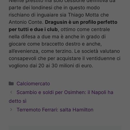
Niente prestito ma solo cessione definitiva da
parte dei londinesi che in questo modo
rischiano di inguaiare sia Thiago Motta che
Antonio Conte.
Dragusin è un profilo perfetto
per tutti e due i club
, ottimo come centrale
nella difesa a due ma è anche in grado di
giocare come braccetto destro e anche,
all’evenienza, come terzino. Le società valutano
consapevoli che per acquistare il ventiduenne ci
vogliono dai 20 ai 30 milioni di euro.
Categorie
Calciomercato
Scambio e soldi per Osimhen: il Napoli ha
detto sì
Terremoto Ferrari: salta Hamilton