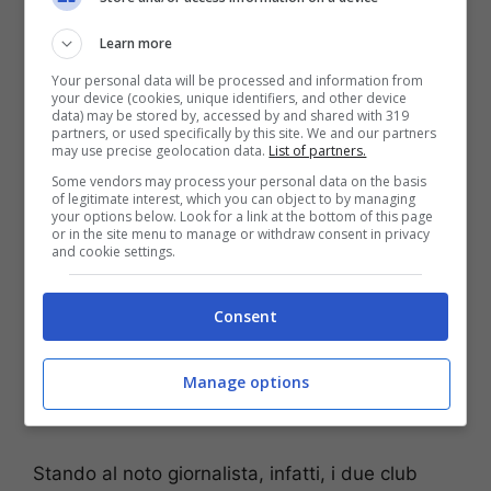
riportato da Marco Conterio, il club di Istanbul
Learn more
sarebbe addirittura anche già in
trattativa
con
il
Paris Saint Germain
per il centrocampista
Your personal data will be processed and information from
your device (cookies, unique identifiers, and other device
italiano, che potrebbe sbarcare in Turchia con
data) may be stored by, accessed by and shared with 319
partners, or used specifically by this site. We and our partners
una formula particolare.
may use precise geolocation data.
List of partners.
Some vendors may process your personal data on the basis
of legitimate interest, which you can object to by managing
your options below. Look for a link at the bottom of this page
or in the site menu to manage or withdraw consent in privacy
and cookie settings.
Consent
Manage options
Stando al noto giornalista, infatti, i due club