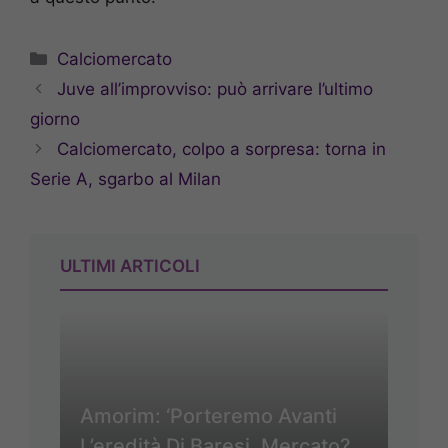
Categorie
Calciomercato
Juve all’improvviso: può arrivare l’ultimo
giorno
Calciomercato, colpo a sorpresa: torna in
Serie A, sgarbo al Milan
ULTIMI ARTICOLI
Amorim: ‘Porteremo Avanti
L’eredità Di Baresi. Mercato?