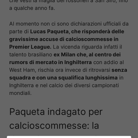
che vestì la maglia dei rossoneri a San Siro, fino
a qualche anno fa.
Al momento non ci sono dichiarazioni ufficiali da
parte di
Lucas Paqueta, che risponderà delle
gravissime accuse di calcioscommesse in
Premier League.
La vicenda riguarda infatti il
talento brasiliano
ex Milan che, al centro dei
rumors di mercato in Inghilterra
con addio al
West Ham, rischia ora invece di ritrovarsi
senza
squadra e con una squalifica lunghissima
in
Inghilterra e nel calcio dei diversi campionati
mondiali.
Paqueta indagato per
calcioscommesse: la