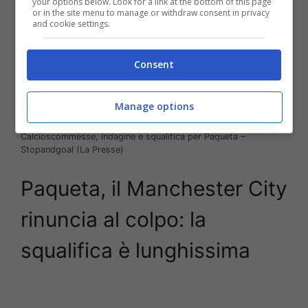
your options below. Look for a link at the bottom of this page
or in the site menu to manage or withdraw consent in privacy
and cookie settings.
Consent
Manage options
Calcioscommesse, indagine e squalifica per Paqueta –
Stopandgoal (La Presse)
Paqueta, il Manchester City
rinuncia al colpo: la
squalifica è lunghissima