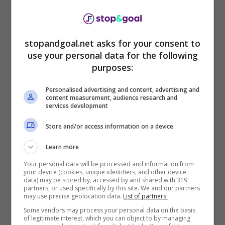
rivelazione sull’ex Milan
Secondo quanto riferito da
Daily Mail
,
la notizia
stopandgoal.net asks for your consent to
riguarderebbe Lucas Paqueta in merito
use your personal data for the following
all’indagine sul calcioscommesse in FA
. La
purposes:
Lega inglese infatti, lo avrebbe messo sotto
indagine per aver infranto presumibilmente il
Personalised advertising and content, advertising and
regolamento,
scommettendo su alcune
content measurement, audience research and
partite
. Accadde, lo stesso, anche per il
services development
centravanti del Brentford Ivan Toney nel corso
Store and/or access information on a device
di alcuni mesi fa, poi squalificandolo per otto
mesi. La squalifica per Lucas Paqueta, infatti,
Learn more
rischia di essere simile. Molto presto
Your personal data will be processed and information from
arriveranno notizie in merito.
your device (cookies, unique identifiers, and other device
data) may be stored by, accessed by and shared with 319
partners, or used specifically by this site. We and our partners
may use precise geolocation data.
List of partners.
Some vendors may process your personal data on the basis
of legitimate interest, which you can object to by managing