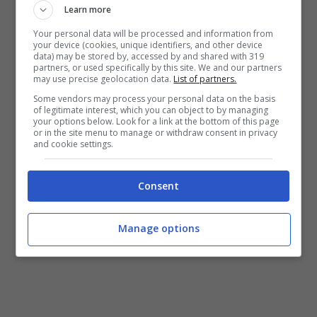
🇦🇷, parlo di Lucas Beltrán che
Learn more
secondo me è meglio di Julian
Your personal data will be processed and information from
Alvarez del City.
your device (cookies, unique identifiers, and other device
data) may be stored by, accessed by and shared with 319
partners, or used specifically by this site. We and our partners
may use precise geolocation data.
List of partners.
— Roberto Sosa
Some vendors may process your personal data on the basis
(@robertopampa9)
August 15,
of legitimate interest, which you can object to by managing
your options below. Look for a link at the bottom of this page
2023
or in the site menu to manage or withdraw consent in privacy
and cookie settings.
Consent
Manage options