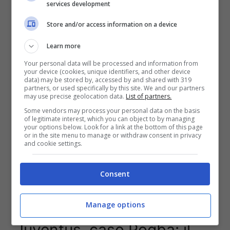
services development
Store and/or access information on a device
Secondo
Il Corriere dello Sport
, infatti,
una
Learn more
lunga squalifica potrebbe essere inflitta al
Your personal data will be processed and information from
centrocampista francese
qualora dovesse
your device (cookies, unique identifiers, and other device
data) may be stored by, accessed by and shared with 319
essere confermata la colpevolezza in merito a
partners, or used specifically by this site. We and our partners
questo discorso del doping. In questi giorni si
may use precise geolocation data.
List of partners.
sono ipotizzate tante cose, e si è parlato anche
Some vendors may process your personal data on the basis
of legitimate interest, which you can object to by managing
di possibili tempistiche, ma la realtà dei fatti è
your options below. Look for a link at the bottom of this page
che
Pogba rischia fino a due anni di
or in the site menu to manage or withdraw consent in privacy
and cookie settings.
squalifica.
Staremo a vedere cosa alla fine verrò scelto, nel
Consent
frattempo a breve dovrebbe esserci anche
l’audizione del francese.
Manage options
Juventus, caso Pogba: il