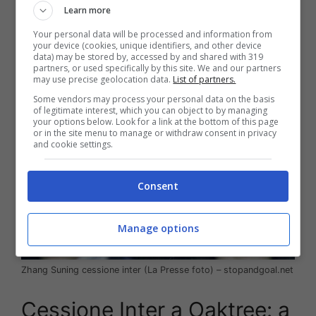
Learn more
restituire i soldi, il fondo americano potrebbe
entrare in azione prendendosi la società
Your personal data will be processed and information from
your device (cookies, unique identifiers, and other device
nerazzurra.
data) may be stored by, accessed by and shared with 319
partners, or used specifically by this site. We and our partners
may use precise geolocation data.
List of partners.
Some vendors may process your personal data on the basis
of legitimate interest, which you can object to by managing
your options below. Look for a link at the bottom of this page
or in the site menu to manage or withdraw consent in privacy
and cookie settings.
Consent
Manage options
Zhang Suning cessione inter (La Presse foto) – stopandgoal.net
Cessione Inter a Oaktree: a