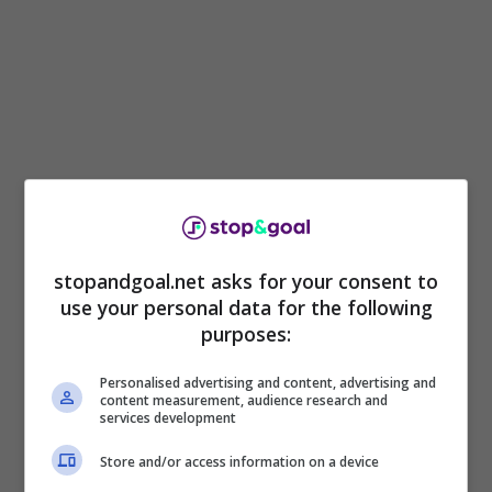
stopandgoal.net asks for your consent to
Ecco perché l’auspicio della dirigenza è che nel
use your personal data for the following
2024 qualcosa possa cambiare e consentire
purposes:
all’Inter di avere
maggiori libertà nella
sessione estiva di calciomercato
.
Personalised advertising and content, advertising and
content measurement, audience research and
services development
Ma prima bisognerà risolvere la questione
relativa al
prestito di Zhang con Oaktree
: nel
Store and/or access information on a device
caso in cui il presidente dell’Inter non riuscisse a