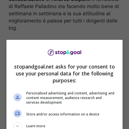
di Raffaele Palladino sta facendo molto bene di
settimana in settimana e la sua attitudine al
miglioramento è palese per tutti i dirigenti delle
big.
stopandgoal.net asks for your consent to
use your personal data for the following
purposes:
Personalised advertising and content, advertising and
content measurement, audience research and
services development
Store and/or access information on a device
Secondo quanto riferisce
TMW,
la Juventus è
sulle tracce di Colpani.
È un profilo ancora
Learn more