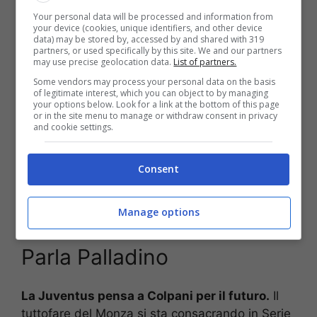
molto giovane e che può fare al caso di
Your personal data will be processed and information from
Massimiliano Allegri
per la prossima stagione.
your device (cookies, unique identifiers, and other device
data) may be stored by, accessed by and shared with 319
Sa giocare sia da esterno offensivo che da
partners, or used specifically by this site. We and our partners
mezzala e potrebbe essere un grande rinforzo
may use precise geolocation data.
List of partners.
per tutti.
Some vendors may process your personal data on the basis
of legitimate interest, which you can object to by managing
your options below. Look for a link at the bottom of this page
Classe ’99, con il contratto in scadenza nel
or in the site menu to manage or withdraw consent in privacy
and cookie settings.
2028, Colpani ha lasciato il segno positivo
nell’ambiente
Juventus
e
Cristiano
Giuntoli
può provare a tessere la tela già dalle prossime
Consent
settimane.
Manage options
Colpani alla Juventus?
Parla Palladino
La Juventus pensa a Colpani per il futuro.
Il
tuttofare del Monza si sta consacrando in Serie