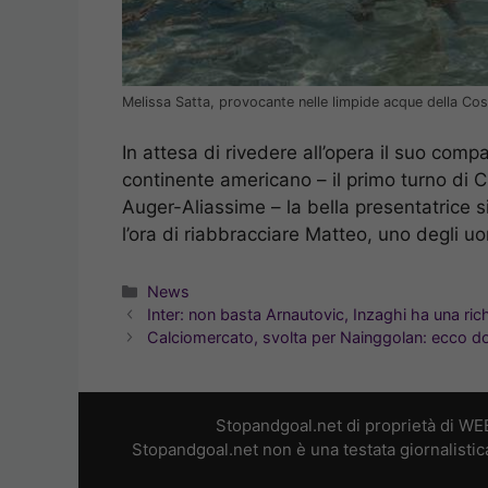
Melissa Satta, provocante nelle limpide acque della Co
In attesa di rivedere all’opera il suo com
continente americano – il primo turno di C
Auger-Aliassime – la bella presentatrice s
l’ora di riabbracciare Matteo, uno degli uom
Categorie
News
Inter: non basta Arnautovic, Inzaghi ha una ric
Calciomercato, svolta per Nainggolan: ecco d
Stopandgoal.net di proprietà di WE
Stopandgoal.net non è una testata giornalistic