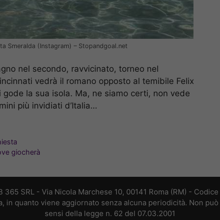
sta Smeralda (Instagram) – Stopandgoal.net
pagno nel secondo, ravvicinato, torneo nel
incinnati vedrà il romano opposto al temibile Felix
i gode la sua isola. Ma, ne siamo certi, non vede
ini più invidiati d’Italia…
hiesta
ove giocherà
B 365 SRL - Via Nicola Marchese 10, 00141 Roma (RM) - Codice F
a, in quanto viene aggiornato senza alcuna periodicità. Non può 
sensi della legge n. 62 del 07.03.2001