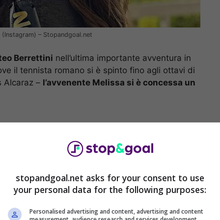
ans (Instagram) – Stopandgoal.net
eo Berrettini
nell’ultima importante avventura in
e il tennista romano si è spinto fino agli ottavi di
os Alcaraz –
l’avvenente Melissa si è concessa un
stopandgoal.net asks for your consent to use
your personal data for the following purposes:
Personalised advertising and content, advertising and content
measurement, audience research and services development