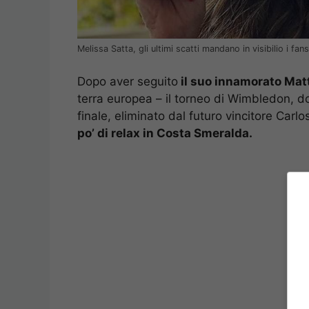
Melissa Satta, gli ultimi scatti mandano in visibilio i f
Dopo aver seguito
il suo innamorato Matt
terra europea – il torneo di Wimbledon, dov
finale, eliminato dal futuro vincitore Carl
po’ di relax in Costa Smeralda.