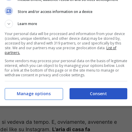
Store and/or access information on a device
visto che è stata appena nominata come
a della Ryder Cup 2023, in programma al Marco
Learn more
ontecelio (Roma) giovedì 28 settembre: in un
Your personal data will be processed and information from your device
proprio in compagnia del tennista
.
(cookies, unique identifiers, and other device data) may be stored by,
accessed by and shared with 319 partners, or used specifically by this
site. We and our partners may use precise geolocation data.
List of
erché impegnato nell’importante Masters 1000 sul
partners.
irlo come già fatto anche a Monte Carlo e
Some vendors may process your personal data on the basis of legitimate
interest, which you can object to by managing your options below. Look
are. Da dove ha mandato delle cartoline che
for a link at the bottom of this page or in the site menu to manage or
 dell’allievo di Vincenzo Santopadre.
withdraw consent in privacy and cookie settings.
le che mai: l’aria di casa fa
Manage options
Consent
a si vedeva da tempo. E, ovviamente, avvenente e
e dei like su Instagram.
L’aria di casa fa