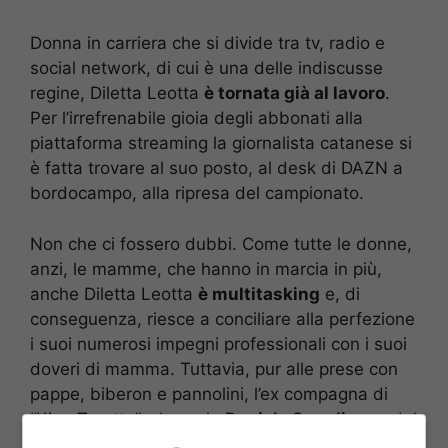
Donna in carriera che si divide tra tv, radio e
social network, di cui è una delle indiscusse
regine, Diletta Leotta
è tornata già al lavoro
.
Per l’irrefrenabile gioia degli abbonati alla
piattaforma streaming la giornalista catanese si
è fatta trovare al suo posto, al desk di DAZN a
bordocampo, alla ripresa del campionato.
Non che ci fossero dubbi. Come tutte le donne,
anzi, le mamme, che hanno in marcia in più,
anche Diletta Leotta
è multitasking
e, di
conseguenza, riesce a conciliare alla perfezione
i suoi numerosi impegni professionali con i suoi
doveri di mamma. Tuttavia, pur alle prese con
pappe, biberon e pannolini, l’ex compagna di
“King Toretto”, al secolo
Daniele Scardina
, e del
divo delle soap opera made in Turkey,
Can