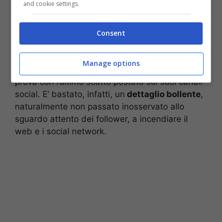
and cookie settings.
Diletta Leotta, un lato B che fa venire le vertigini (Instagram)-
Consent
stopandgoal,net
Insomma, la maternità non offusca
Manage options
minimamente la sua sensualità. Ne ha dato
prova con l’ultimo scatto postato sui suoi canali
social. E’ bastato, infatti, un
dettaglio bollente
,
naturalmente non passato inosservato allo
sguardo attento dei follower, a incendiare il
web e i social network.